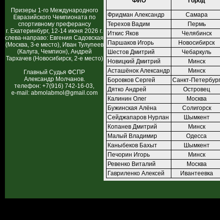
ФИО
Город
Призеры 1-го Международного
Фридман Александр
Самара
Евразийского Чемпионата по
спортивному преферансу
Терехов Вадим
Пермь
г. Екатеринбург, 12-14 июня 2026 г.
Иткис Яков
Челябинск
слева-направо: Евгения Садовская
Паршаков Игорь
Новосибирск
(Москва, 3-е место), Иван Тулупеев
(Калуга, Чемпион), Андрей
Шестов Дмитрий
Чебаркуль
Тархачев (Новосибирск, 2-е место)
Новицкий Дмитрий
Минск
Асташёнок Александр
Минск
Главный Судья ФСПР
Александр Молчанов.
Боровков Сергей
Санкт-Петербур
телефон: +7(916) 742-16-03,
Дятко Андрей
Островец
e-mail: abmolabmol@gmail.com
Калинин Олег
Москва
Бужинская Алёна
Солигорск
Сейджапаров Нурлан
Шымкент
Копанев Дмитрий
Минск
Малый Владимир
Одесса
Каныбеков Бахыт
Шымкент
Печорин Игорь
Минск
Ревенко Виталий
Москва
Гавриленко Алексей
Ивантеевка