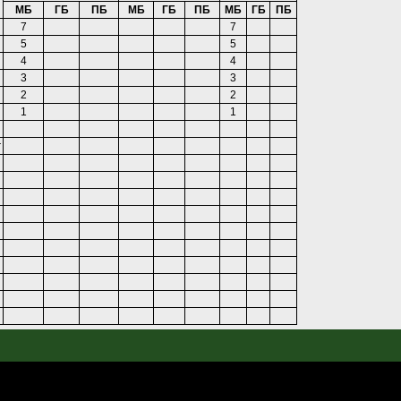
МБ
ГБ
ПБ
МБ
ГБ
ПБ
МБ
ГБ
ПБ
7
7
5
5
4
4
3
3
2
2
1
1
г