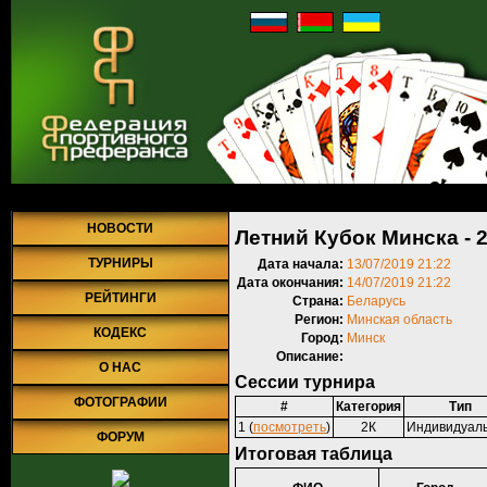
Главная
»
Турниры
»
Прошедшие турниры
» Летний Кубок Минска 
НОВОСТИ
Летний Кубок Минска - 
ТУРНИРЫ
Дата начала:
13/07/2019 21:22
Дата окончания:
14/07/2019 21:22
РЕЙТИНГИ
Страна:
Беларусь
Регион:
Минская область
КОДЕКС
Город:
Минск
Описание:
О НАС
Сессии турнира
ФОТОГРАФИИ
#
Категория
Тип
1 (
посмотреть
)
2К
Индивидуал
ФОРУМ
Итоговая таблица