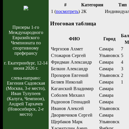
#
Категория
Тип
1 (
посмотреть
)
2К
Индивидуа
Итоговая таблица
Призеры 1-го
Международного
Бал
Евразийского
ФИО
Город
М
Чемпионата по
спортивному
Чергизов Ахмет
Самара
7
преферансу
Стожаров Сергей
Ульяновск
5
Фридман Александр
Самара
4
г. Екатеринбург, 12-14
июня 2026 г.
Белкин Александр
Самара
3
Прохоров Евгений
Ульяновск
2
слева-направо:
Беляев Николай
Самара
1
Евгения Садовская
(Москва, 3-е место),
Каганский Владимир
Самара
Иван Тулупеев
Соболев Михаил
Самара
(Калуга, Чемпион),
Радионов Геннадий
Самара
Андрей Тархачев
Иванов Алексей
Ульяновск
(Новосибирск, 2-е
место)
Дворянчиков Сергей
Самара
Щербаков Марк
Ульяновск
Хасматулин Амир
Ямбург