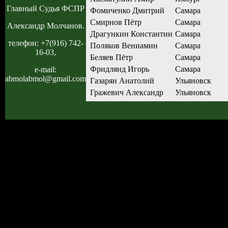
Главный Судья ФСПР
Фомиченко Дмитрий
Самара
Смирнов Пётр
Самара
Александр Молчанов.
Драгункин Константин
Самара
телефон: +7(916) 742-
Поляков Вениамин
Самара
16-03,
Беляев Пётр
Самара
Фридлянд Игорь
Самара
e-mail:
abmolabmol@gmail.com
Газарян Анатолий
Ульяновск
Гражевич Александр
Ульяновск