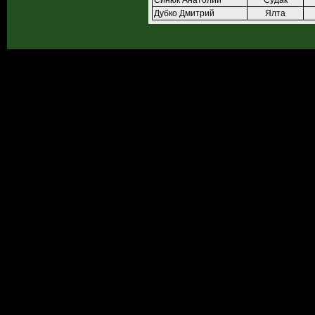
Синюк Анатолий
Судак
Дубко Дмитрий
Ялта