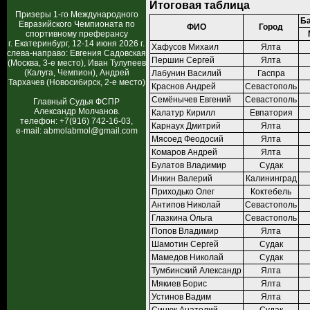
Итоговая таблица
Призеры 1-го Международного
Ба
Евразийского Чемпионата по
ФИО
Город
спортивному преферансу
г. Екатеринбург, 12-14 июня 2026 г.
Хафусов Михаил
Ялта
слева-направо: Евгения Садовская
Першин Сергей
Ялта
(Москва, 3-е место), Иван Тулупеев
(Калуга, Чемпион), Андрей
Лабунин Василий
Гаспра
Тархачев (Новосибирск, 2-е место)
Краснов Андрей
Севастополь
Семёнычев Евгений
Севастополь
Главный Судья ФСПР
Александр Молчанов.
Калатур Кирилл
Евпатория
телефон: +7(916) 742-16-03,
Карнаух Дмитрий
Ялта
e-mail: abmolabmol@gmail.com
Мясоед Феодосий
Ялта
Комаров Андрей
Ялта
Булатов Владимир
Судак
Инкин Валерий
Калининград
Приходько Олег
Коктебель
Антипов Николай
Севастополь
Глазкина Ольга
Севастополь
Попов Владимир
Ялта
Шамотин Сергей
Судак
Мамедов Николай
Судак
Тумбинский Александр
Ялта
Мякиев Борис
Ялта
Устинов Вадим
Ялта