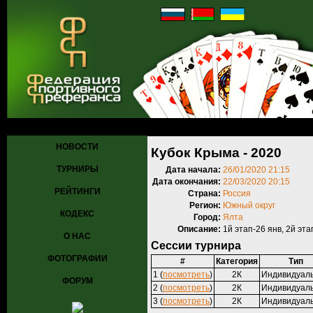
Главная
»
Турниры
»
Прошедшие турниры
» Кубок Крыма - 2020
НОВОСТИ
Кубок Крыма - 2020
ТУРНИРЫ
Дата начала:
26/01/2020 21:15
Дата окончания:
22/03/2020 20:15
РЕЙТИНГИ
Страна:
Россия
Регион:
Южный округ
КОДЕКС
Город:
Ялта
Описание:
1й этап-26 янв, 2й эта
О НАС
Сессии турнира
ФОТОГРАФИИ
#
Категория
Тип
1 (
посмотреть
)
2К
Индивидуал
ФОРУМ
2 (
посмотреть
)
2К
Индивидуал
3 (
посмотреть
)
2К
Индивидуал