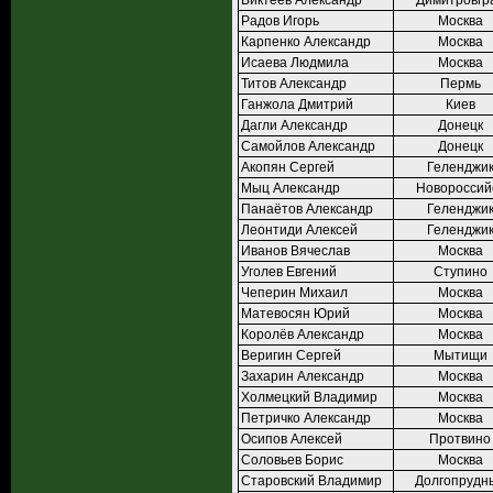
Биктеев Александр
Димитровгр
Радов Игорь
Москва
Карпенко Александр
Москва
Исаева Людмила
Москва
Титов Александр
Пермь
Ганжола Дмитрий
Киев
Дагли Александр
Донецк
Самойлов Александр
Донецк
Акопян Сергей
Геленджи
Мыц Александр
Новороссий
Панаётов Александр
Геленджи
Леонтиди Алексей
Геленджи
Иванов Вячеслав
Москва
Уголев Евгений
Ступино
Чеперин Михаил
Москва
Матевосян Юрий
Москва
Королёв Александр
Москва
Веригин Сергей
Мытищи
Захарин Александр
Москва
Холмецкий Владимир
Москва
Петричко Александр
Москва
Осипов Алексей
Протвино
Соловьев Борис
Москва
Старовский Владимир
Долгопрудн