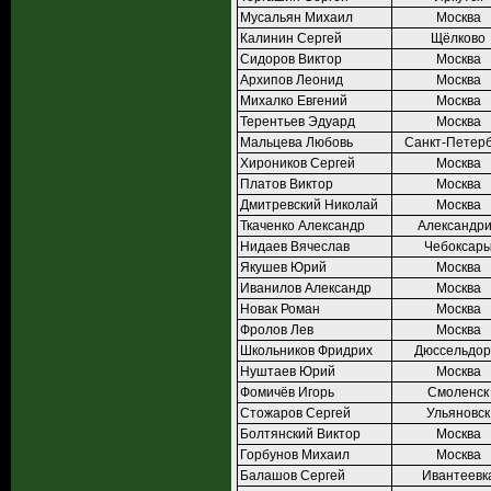
Мусальян Михаил
Москва
Калинин Сергей
Щёлково
Сидоров Виктор
Москва
Архипов Леонид
Москва
Михалко Евгений
Москва
Терентьев Эдуард
Москва
Мальцева Любовь
Санкт-Петерб
Хироников Сергей
Москва
Платов Виктор
Москва
Дмитревский Николай
Москва
Ткаченко Александр
Александр
Нидаев Вячеслав
Чебоксар
Якушев Юрий
Москва
Иванилов Александр
Москва
Новак Роман
Москва
Фролов Лев
Москва
Школьников Фридрих
Дюссельдо
Нуштаев Юрий
Москва
Фомичёв Игорь
Смоленск
Стожаров Сергей
Ульяновск
Болтянский Виктор
Москва
Горбунов Михаил
Москва
Балашов Сергей
Ивантеевк