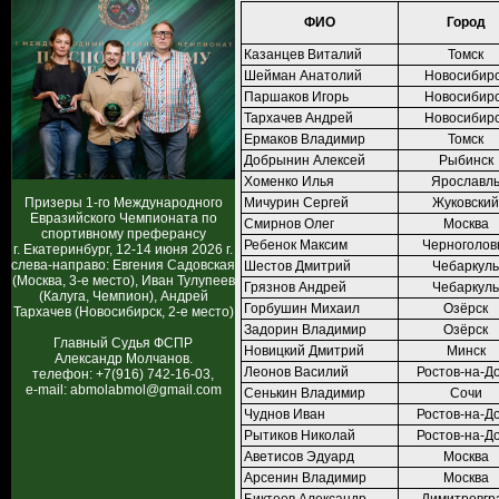
ФИО
Город
Казанцев Виталий
Томск
Шейман Анатолий
Новосибир
Паршаков Игорь
Новосибир
Тархачев Андрей
Новосибир
Ермаков Владимир
Томск
Добрынин Алексей
Рыбинск
Хоменко Илья
Ярославл
Призеры 1-го Международного
Мичурин Сергей
Жуковский
Евразийского Чемпионата по
Смирнов Олег
Москва
спортивному преферансу
Ребенок Максим
Черноголов
г. Екатеринбург, 12-14 июня 2026 г.
слева-направо: Евгения Садовская
Шестов Дмитрий
Чебаркуль
(Москва, 3-е место), Иван Тулупеев
Грязнов Андрей
Чебаркуль
(Калуга, Чемпион), Андрей
Горбушин Михаил
Озёрск
Тархачев (Новосибирск, 2-е место)
Задорин Владимир
Озёрск
Главный Судья ФСПР
Новицкий Дмитрий
Минск
Александр Молчанов.
Леонов Василий
Ростов-на-Д
телефон: +7(916) 742-16-03,
e-mail: abmolabmol@gmail.com
Сенькин Владимир
Сочи
Чуднов Иван
Ростов-на-Д
Рытиков Николай
Ростов-на-Д
Аветисов Эдуард
Москва
Арсенин Владимир
Москва