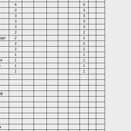
4
4
3
3
3
3
3
3
3
3
2
2
ург
2
2
2
2
2
2
1
1
ия
1
1
ы
1
1
1
1
рф
а