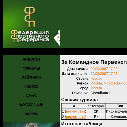
Главная
»
Турниры
»
Прошедшие турниры
» 3е Командное Первен
НОВОСТИ
3е Командное Первенст
ТУРНИРЫ
Дата начала:
29/09/2007 17:23
Дата окончания:
29/09/2007 17:23
РЕЙТИНГИ
Страна:
Россия
Регион:
Москва, Московская о
КОДЕКС
Город:
Москва
Описание:
"Измайлово"
О НАС
Сессии турнира
ФОТОГРАФИИ
#
Категория
Тип
1 (
посмотреть
)
2К
Индивидуал
ФОРУМ
2 (
посмотреть
)
ВК
Командн
Итоговая таблица