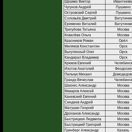
Шрамко Виктор
Ивантеевк
Чугунов Андрей
Пушкино
Островский Сергей
Пушкино
Соловьёв Дмитрий
Ватутинки
Еременко Виталий
Ватутинки
Трегубова Татьяна
Москва
Ковалёва Ольга
Москва
Красников Роман
Орёл
Миляков Константин
Орск
Выгулянный Олег
Орск
Кандирал Владимир
Орск
Крюков Евгений
Челябинс
Изотов Анатолий
Феодосия
Пильчук Михаил
Домодедов
Грандэ Вячеслав
Челябинс
Шахнес Александр
Москва
Макаров Алексей
Москва
Каневский Евгений
Москва
Синдеев Андрей
Москва
Матушко Георгий
Москва
Дроханов Александр
Москва
Быстрицкая Людмила
Москва
Быстрицкий Григорий
Москва
Гринберг Александр
Казань