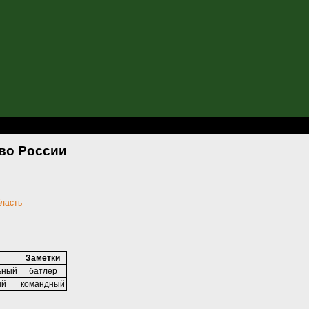
ство России
во России
бласть
Заметки
ьный
батлер
ый
командный