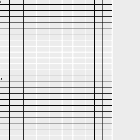
а
к
о
к