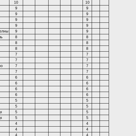
10
10
9
9
9
9
9
9
9
9
елны
9
9
ль
8
8
8
8
8
8
7
7
7
7
но
7
7
7
7
6
6
6
6
6
6
6
6
5
5
5
5
к
5
5
к
5
5
4
4
4
4
4
4