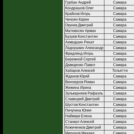
Гурбан Андрей
Самара
Кондрашов Олег
Самара
Крайнов Игорь
Самара
Чичоян Карен
Самара
Окунев Дмитрий
Самара
Матевосян Арман
Самара
Бузуев Константин
Самара
Ахмедшин Ринат
Самара
Ладнушкин Александр
Самара
Фридлянд Игорь
Самара
Бережной Сергей
Самара
Давиденко Павел
Самара
Хабаров Алексей
Тольятти
Жданов Юрий
Самара
Винокуров Роман
Самара
Жижина Ирина
Самара
Зулькарняев Рафаэль
Самара
Славецкий Дмитрий
Самара
Шустов Константин
Самара
Пичугина Юлия
Самара
Наймарк Елена
Самара
Станкул Алексей
Самара
Кожиченков Дмитрий
Самара
Миронов Михаил
Самара