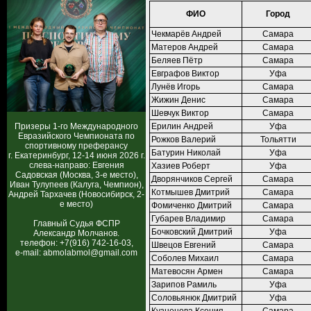
ФИО
Город
Чекмарёв Андрей
Самара
Матеров Андрей
Самара
Беляев Пётр
Самара
Евграфов Виктор
Уфа
Лунёв Игорь
Самара
Жижин Денис
Самара
Шевчук Виктор
Самара
Призеры 1-го Международного
Ерилин Андрей
Уфа
Евразийского Чемпионата по
Рожков Валерий
Тольятти
спортивному преферансу
Батурин Николай
Уфа
г. Екатеринбург, 12-14 июня 2026 г.
слева-направо: Евгения
Хазиев Роберт
Уфа
Садовская (Москва, 3-е место),
Дворянчиков Сергей
Самара
Иван Тулупеев (Калуга, Чемпион),
Котмышев Дмитрий
Самара
Андрей Тархачев (Новосибирск, 2-
е место)
Фомиченко Дмитрий
Самара
Губарев Владимир
Самара
Главный Судья ФСПР
Бочковский Дмитрий
Уфа
Александр Молчанов.
телефон: +7(916) 742-16-03,
Швецов Евгений
Самара
e-mail: abmolabmol@gmail.com
Соболев Михаил
Самара
Матевосян Армен
Самара
Зарипов Рамиль
Уфа
Соловьянюк Дмитрий
Уфа