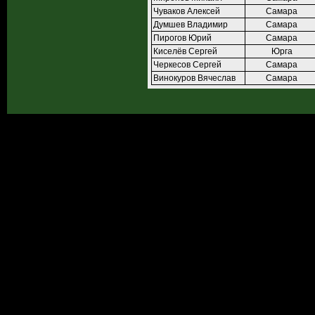
Чуваков Алексей
Самара
Думшев Владимир
Самара
Пирогов Юрий
Самара
Киселёв Сергей
Юрга
Черкесов Сергей
Самара
Винокуров Вячеслав
Самара