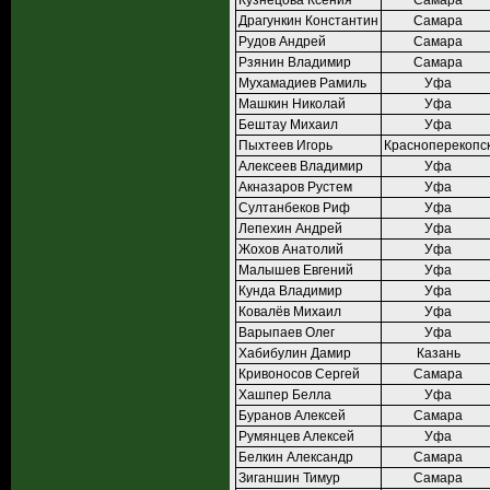
Кузнецова Ксения
Самара
Драгункин Константин
Самара
Рудов Андрей
Самара
Рзянин Владимир
Самара
Мухамадиев Рамиль
Уфа
Машкин Николай
Уфа
Бештау Михаил
Уфа
Пыхтеев Игорь
Красноперекопс
Алексеев Владимир
Уфа
Акназаров Рустем
Уфа
Султанбеков Риф
Уфа
Лепехин Андрей
Уфа
Жохов Анатолий
Уфа
Малышев Евгений
Уфа
Кунда Владимир
Уфа
Ковалёв Михаил
Уфа
Варыпаев Олег
Уфа
Хабибулин Дамир
Казань
Кривоносов Сергей
Самара
Хашпер Белла
Уфа
Буранов Алексей
Самара
Румянцев Алексей
Уфа
Белкин Александр
Самара
Зиганшин Тимур
Самара