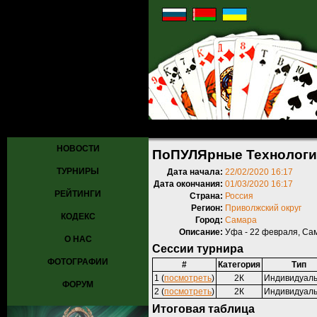
Главная
»
Турниры
»
Прошедшие турниры
» ПоПУЛЯрные Технолог
НОВОСТИ
ПоПУЛЯрные Технологии
ТУРНИРЫ
Дата начала:
22/02/2020 16:17
Дата окончания:
01/03/2020 16:17
РЕЙТИНГИ
Страна:
Россия
Регион:
Приволжский округ
КОДЕКС
Город:
Самара
Описание:
Уфа - 22 февраля, Сам
О НАС
Сессии турнира
ФОТОГРАФИИ
#
Категория
Тип
1 (
посмотреть
)
2К
Индивидуал
ФОРУМ
2 (
посмотреть
)
2К
Индивидуал
Итоговая таблица