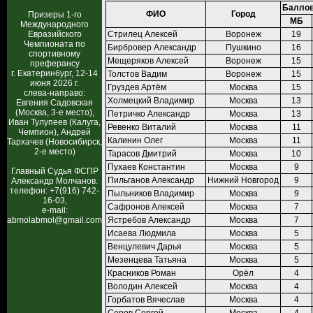
Баллов
ФИО
Город
Призеры 1-го
МБ
Международного
Евразийского
Стрилец Алексей
Воронеж
19
Чемпионата по
Бирбровер Александр
Пушкино
16
спортивному
Мещеряков Алексей
Воронеж
15
преферансу
г. Екатеринбург, 12-14
Толстов Вадим
Воронеж
15
июня 2026 г.
Груздев Артём
Москва
15
слева-направо:
Холмецкий Владимир
Москва
13
Евгения Садовская
(Москва, 3-е место),
Петричко Александр
Москва
13
Иван Тулупеев (Калуга,
Ревенко Виталий
Москва
11
Чемпион), Андрей
Калинин Олег
Москва
11
Тархачев (Новосибирск,
2-е место)
Тарасов Дмитрий
Москва
10
Пухаев Константин
Москва
9
Главный Судья ФСПР
Пильганов Александр
Нижний Новгород
9
Александр Молчанов.
телефон: +7(916) 742-
Пыльников Владимир
Москва
9
16-03,
Сафронов Алексей
Москва
7
e-mail:
abmolabmol@gmail.com
Ястребов Александр
Москва
7
Исаева Людмила
Москва
5
Венцулевич Дарья
Москва
5
Мезенцева Татьяна
Москва
5
Красников Роман
Орёл
4
Володин Алексей
Москва
4
Горбатов Вячеслав
Москва
4