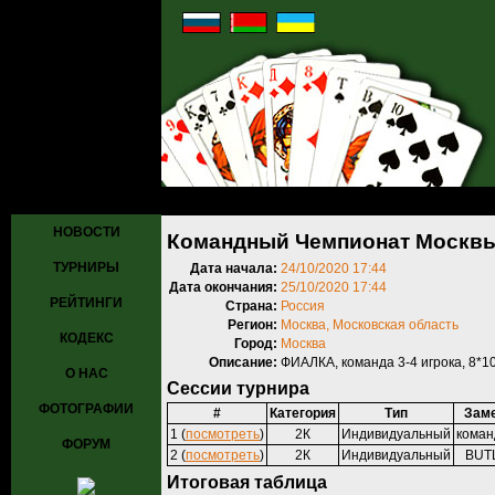
Главная
»
Турниры
»
Прошедшие турниры
» Командный Чемпиона
НОВОСТИ
Командный Чемпионат Москвы 
ТУРНИРЫ
Дата начала:
24/10/2020 17:44
Дата окончания:
25/10/2020 17:44
РЕЙТИНГИ
Страна:
Россия
Регион:
Москва, Московская область
КОДЕКС
Город:
Москва
Описание:
ФИАЛКА, команда 3-4 игрока, 8*1
О НАС
Сессии турнира
ФОТОГРАФИИ
#
Категория
Тип
Зам
1 (
посмотреть
)
2К
Индивидуальный
кома
ФОРУМ
2 (
посмотреть
)
2К
Индивидуальный
BUT
Итоговая таблица