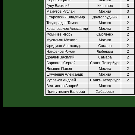
Серов Сергей
Москва
4
Гуцу Василий
Кишинев
3
Мамутов Руслан
Москва
3
Старовский Владимир
Долгопрудный
3
Тевдорадзе Тамаз
Москва
2
Красносёлов Александр
Москва
2
Фомичёв Игорь
Смоленск
2
Мусальян Михаил
Москва
2
Фридман Александр
Самара
2
Найдёнов Роман
Люберцы
2
Драчёв Василий
Самара
2
Боровков Сергей
Санкт-Петербург
2
Яньшин Павел
Москва
2
Шмулевич Александр
Москва
2
Руслеков Андрей
Санкт-Петербург
2
Велтистов Андрей
Москва
Припутневич Валерий
Хабаровск