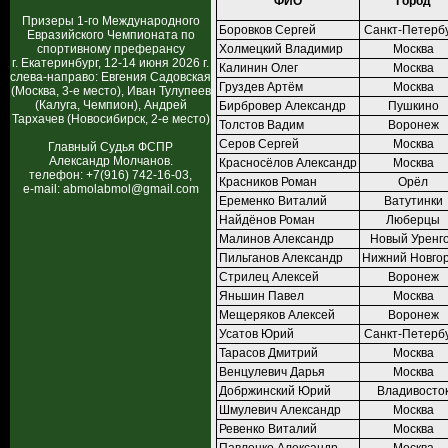
ФИО
Город
Призеры 1-го Международного
Боровков Сергей
Санкт-Петерб
Евразийского Чемпионата по
спортивному преферансу
Холмецкий Владимир
Москва
г. Екатеринбург, 12-14 июня 2026 г.
Калинин Олег
Москва
слева-направо: Евгения Садовская
Груздев Артём
Москва
(Москва, 3-е место), Иван Тулупеев
(Калуга, Чемпион), Андрей
Бирбровер Александр
Пушкино
Тархачев (Новосибирск, 2-е место)
Толстов Вадим
Воронеж
Серов Сергей
Москва
Главный Судья ФСПР
Александр Молчанов.
Красносёлов Александр
Москва
телефон: +7(916) 742-16-03,
Красников Роман
Орёл
e-mail: abmolabmol@gmail.com
Еременко Виталий
Ватутинки
Найдёнов Роман
Люберцы
Малинов Александр
Новый Уренг
Пильганов Александр
Нижний Новго
Стрилец Алексей
Воронеж
Яньшин Павел
Москва
Мещеряков Алексей
Воронеж
Усатов Юрий
Санкт-Петерб
Тарасов Дмитрий
Москва
Венцулевич Дарья
Москва
Добржинский Юрий
Владивосто
Шмулевич Александр
Москва
Ревенко Виталий
Москва