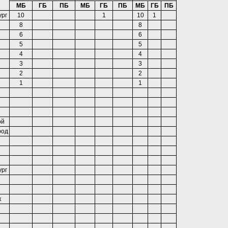
МБ
ГБ
ПБ
МБ
ГБ
ПБ
МБ
ГБ
ПБ
ург
10
1
10
1
8
8
6
6
5
5
4
4
3
3
2
2
1
1
ой
род
ург
к