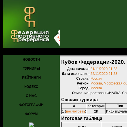
Главная
»
Турниры
»
Прошедшие турниры
» Кубок Федерации-202
НОВОСТИ
Кубок Федерации-2020.
ТУРНИРЫ
Дата начала:
21/11/2020 21:28
Дата окончания:
22/11/2020 21:28
РЕЙТИНГИ
Страна:
Россия
Регион:
Москва, Московская о
КОДЕКС
Город:
Москва
Описание:
ресторан ФИАЛКА, Со
О НАС
Сессии турнира
ФОТОГРАФИИ
#
Категория
Тип
1 (
посмотреть
)
2К
Индивидуал
ФОРУМ
Итоговая таблица