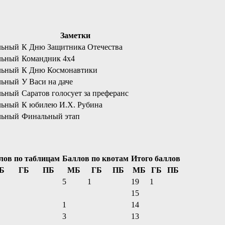
Заметки
льный
К Дню Защитника Отечества
льный
Командник 4х4
льный
К Дню Космонавтики
льный
У Васи на даче
льный
Саратов голосует за преферанс
льный
К юбилею И.Х. Рубина
льный
Финальный этап
лов по таблицам
Баллов по квотам
Итого баллов
Б
ГБ
ПБ
МБ
ГБ
ПБ
МБ
ГБ
ПБ
5
1
19
1
15
1
14
3
13