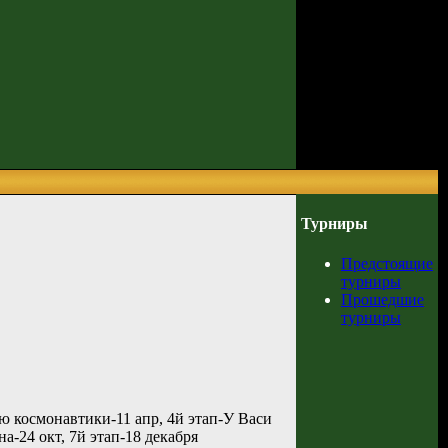
Турниры
Предстоящие
турниры
Прошедшие
турниры
ю космонавтики-11 апр, 4й этап-У Васи
а-24 окт, 7й этап-18 декабря