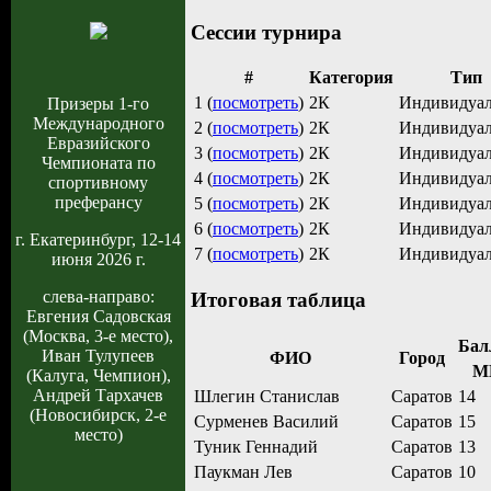
Сессии турнира
#
Категория
Тип
1 (
посмотреть
)
2К
Индивидуа
Призеры 1-го
Международного
2 (
посмотреть
)
2К
Индивидуа
Евразийского
3 (
посмотреть
)
2К
Индивидуа
Чемпионата по
4 (
посмотреть
)
2К
Индивидуа
спортивному
преферансу
5 (
посмотреть
)
2К
Индивидуа
6 (
посмотреть
)
2К
Индивидуа
г. Екатеринбург, 12-14
7 (
посмотреть
)
2К
Индивидуа
июня 2026 г.
слева-направо:
Итоговая таблица
Евгения Садовская
(Москва, 3-е место),
Бал
Иван Тулупеев
ФИО
Город
М
(Калуга, Чемпион),
Андрей Тархачев
Шлегин Станислав
Саратов
14
(Новосибирск, 2-е
Сурменев Василий
Саратов
15
место)
Туник Геннадий
Саратов
13
Паукман Лев
Саратов
10