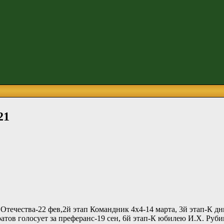
21
течества-22 фев,2й этап Командник 4х4-14 марта, 3й этап-К дн
ратов голосует за преферанс-19 сен, 6й этап-К юбилею И.Х. Рубин