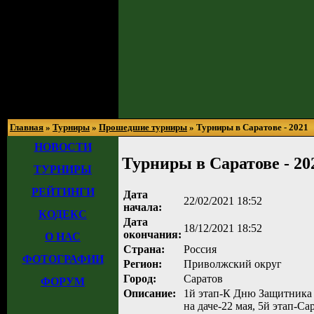
Главная
»
Турниры
»
Прошедшие турниры
» Турниры в Саратове - 2021
НОВОСТИ
Турниры в Саратове - 20
ТУРНИРЫ
РЕЙТИНГИ
Дата
22/02/2021 18:52
начала:
КОДЕКС
Дата
18/12/2021 18:52
окончания:
О НАС
Страна:
Россия
ФОТОГРАФИИ
Регион:
Приволжский округ
Город:
Саратов
ФОРУМ
Описание:
1й этап-К Дню Защитника О
на даче-22 мая, 5й этап-Са