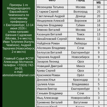
ФИО
Город
МБ
Призеры 1-го
Мезенцева Татьяна
Москва
30
Международного
Евразийского
Старков Сергей
Волгоград
25
Чемпионата по
Светличный Андрей
Донецк
20
спортивному
Мещеряков Алексей
Воронеж
18
преферансу
г. Екатеринбург, 12-14
Никулин Владимир
Губкин
16
июня 2026 г.
Ревенко Виталий
Москва
14
слева-направо:
Казанцев Виталий
Томск
13
Евгения Садовская
(Москва, 3-е место),
Михайловский Сергей
Минск
11
Иван Тулупеев (Калуга,
Найдёнов Роман
Люберцы
9
Чемпион), Андрей
Аболишин Владимир
Сочи
9
Тархачев (Новосибирск,
2-е место)
Белоусов Виталий
Екатеринбург
9
Тархачев Андрей
Новосибирск
9
Главный Судья ФСПР
Захаров Леонид
Орск
7
Александр Молчанов.
телефон: +7(916) 742-
Новицкий Дмитрий
Минск
7
16-03,
Крива Сергей
Орск
7
e-mail:
abmolabmol@gmail.com
Красников Роман
Орёл
7
Донсков Илья
Краснодар
5
Цалиев Алан
Владикавказ
5
Иванов Виктор
Екатеринбург
5
Сенькин Владимир
Сочи
5
Мыц Александр
Новороссийск
3
Еременко Виталий
Ватутинки
3