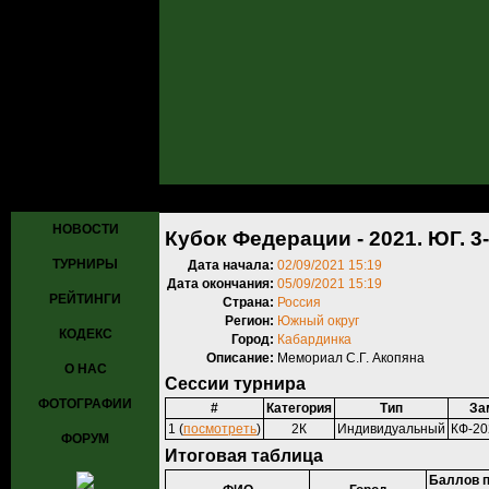
Главная
»
Турниры
»
Прошедшие турниры
» Кубок Федерации - 202
НОВОСТИ
Кубок Федерации - 2021. ЮГ. 3-
ТУРНИРЫ
Дата начала:
02/09/2021 15:19
Дата окончания:
05/09/2021 15:19
РЕЙТИНГИ
Страна:
Россия
Регион:
Южный округ
КОДЕКС
Город:
Кабардинка
Описание:
Мемориал С.Г. Акопяна
О НАС
Сессии турнира
ФОТОГРАФИИ
#
Категория
Тип
За
1 (
посмотреть
)
2К
Индивидуальный
КФ-20
ФОРУМ
Итоговая таблица
Баллов 