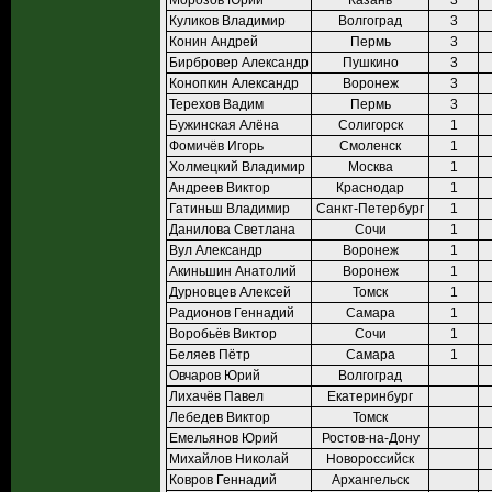
Морозов Юрий
Казань
3
Куликов Владимир
Волгоград
3
Конин Андрей
Пермь
3
Бирбровер Александр
Пушкино
3
Конопкин Александр
Воронеж
3
Терехов Вадим
Пермь
3
Бужинская Алёна
Солигорск
1
Фомичёв Игорь
Смоленск
1
Холмецкий Владимир
Москва
1
Андреев Виктор
Краснодар
1
Гатиньш Владимир
Санкт-Петербург
1
Данилова Светлана
Сочи
1
Вул Александр
Воронеж
1
Акиньшин Анатолий
Воронеж
1
Дурновцев Алексей
Томск
1
Радионов Геннадий
Самара
1
Воробьёв Виктор
Сочи
1
Беляев Пётр
Самара
1
Овчаров Юрий
Волгоград
Лихачёв Павел
Екатеринбург
Лебедев Виктор
Томск
Емельянов Юрий
Ростов-на-Дону
Михайлов Николай
Новороссийск
Ковров Геннадий
Архангельск