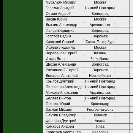
Мусальян Михаил
Москва
Горелик Аркадий
Нижний Новгород
Сёмин Андрей
Волгоград
Васин Юрий
Москва
Лыткин Александр
Архангельск
Панов Владимир
Волгоград
Толстов Вадим
Воронеж
Киевский Сергей
Санкт-Петербург
Исаева Людмила
Москва
Черепанов Сергей
Казань
Иткис Яков
Челябинск
Шохин Александр
Волгоград
Рябчинский Сергей
Воронеж
Дюкарев Анатолий
Новосибирск
Крылов Дмитрий
Нижний Новгород
Пильганов Александр
Нижний Новгород
Можаев Александр
Архангельск
Беляев Виктор
Нижний Новгород
Галстян Юрий
Краснодар
Зисман Михаил
Ростов-на-Дону
Саутин Владимир
Луганск
Фенеров Дмитрий
Анапа
Комаров Андрей
Ялта
Каратаев Александр
Феодосия