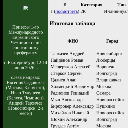
#
Категория
Тип
1 (
посмотреть
)
2К
Индивидуа
Итоговая таблица
Призеры 1-го
Международного
Евразийского
ФИО
Город
Чемпионата по
спортивному
преферансу
Тархачев Андрей
Новосибирск
Найдёнов Роман
Люберцы
г. Екатеринбург, 12-14
Мещеряков Алексей
Воронеж
июня 2026 г.
Старков Сергей
Волгоград
слева-направо:
Цалиев Алан
Владикавказ
Евгения Садовская
Холмецкий Владимир
Москва
(Москва, 3-е место),
Иван Тулупеев
Радионов Геннадий
Самара
(Калуга, Чемпион),
Мыц Александр
Новороссийск
Андрей Тархачев
Бирбровер Александр
Пушкино
(Новосибирск, 2-е
Михайлов Николай
Новороссийск
место)
Шохин Александр
Волгоград
Груздев Артём
Москва