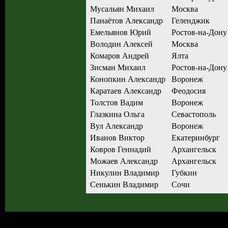
Мусальян Михаил
Москва
Панаётов Александр
Геленджик
Емельянов Юрий
Ростов-на-Дону
Володин Алексей
Москва
Комаров Андрей
Ялта
Зисман Михаил
Ростов-на-Дону
Конопкин Александр
Воронеж
Каратаев Александр
Феодосия
Толстов Вадим
Воронеж
Глазкина Ольга
Севастополь
Вул Александр
Воронеж
Иванов Виктор
Екатеринбург
Ковров Геннадий
Архангельск
Можаев Александр
Архангельск
Никулин Владимир
Губкин
Сенькин Владимир
Сочи