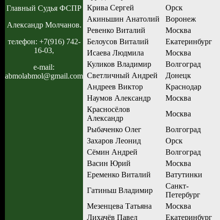
Крива Сергей
Орск
Главный Судья ФСПР
Акиньшин Анатолий
Воронеж
Александр Молчанов.
Ревенко Виталий
Москва
Белоусов Виталий
Екатеринбург
телефон: +7(916) 742-
16-03,
Исаева Людмила
Москва
Куликов Владимир
Волгоград
e-mail:
Светличный Андрей
Донецк
abmolabmol@gmail.com
Андреев Виктор
Краснодар
Наумов Александр
Москва
Красносёлов
Москва
Александр
Рыбаченко Олег
Волгоград
Захаров Леонид
Орск
Сёмин Андрей
Волгоград
Васин Юрий
Москва
Еременко Виталий
Ватутинки
Санкт-
Гатиньш Владимир
Петербург
Мезенцева Татьяна
Москва
Лихачёв Павел
Екатеринбург