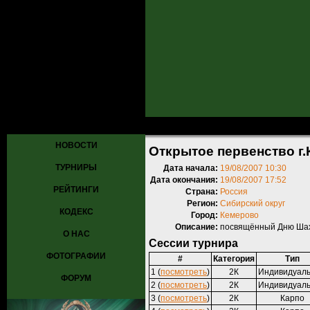
Главная
»
Турниры
»
Прошедшие турниры
» Открытое первенство
НОВОСТИ
Открытое первенство г
ТУРНИРЫ
Дата начала:
19/08/2007 10:30
Дата окончания:
19/08/2007 17:52
РЕЙТИНГИ
Страна:
Россия
Регион:
Сибирский округ
КОДЕКС
Город:
Кемерово
Описание:
посвящённый Дню Ша
О НАС
Сессии турнира
ФОТОГРАФИИ
#
Категория
Тип
1 (
посмотреть
)
2К
Индивидуал
ФОРУМ
2 (
посмотреть
)
2К
Индивидуал
3 (
посмотреть
)
2К
Карпо