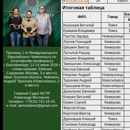
4 (
посмотреть
)
2К
Карпо
Итоговая таблица
Ба
ФИО
Город
Казанцев Виталий
Томск
Ермаков Владимир
Томск
Паутов Эдуард
Новокузнецк
Локтев Геннадий
Кемерово
Шишкин Виктор
Кемерово
Призеры 1-го Международного
Латыпов Рашид
Кемерово
Евразийского Чемпионата по
Шишкин Владимир
Новокузнецк
спортивному преферансу
Тимошенко Александр
Кемерово
г. Екатеринбург, 12-14 июня 2026 г.
слева-направо: Евгения
Маслов Евгений
Томск
Садовская (Москва, 3-е место),
Никулин Андрей
Новокузнецк
Иван Тулупеев (Калуга, Чемпион),
Тархачев Андрей
Новосибирск
Андрей Тархачев (Новосибирск, 2-
е место)
Паршаков Игорь
Новосибирск
Даниленко Евгений
Кемерово
Главный Судья ФСПР
Кокшин Виталий
Кемерово
Александр Молчанов.
телефон: +7(916) 742-16-03,
Онкин Сергей
Кемерово
e-mail: abmolabmol@gmail.com
Фирсов Игорь
Новокузнецк
Коротков Виктор
Кемерово
Дурновцев Алексей
Томск
Синяков Александр
Кемерово