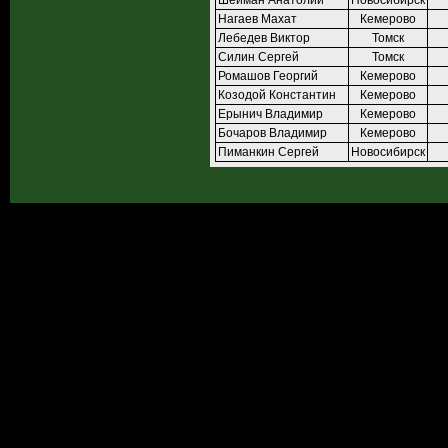
Шейман Анатолий
Новосибирск
Нагаев Махат
Кемерово
Лебедев Виктор
Томск
Силин Сергей
Томск
Ромашов Георгий
Кемерово
Козодой Константин
Кемерово
Ерынич Владимир
Кемерово
Бочаров Владимир
Кемерово
Пиманкин Сергей
Новосибирск