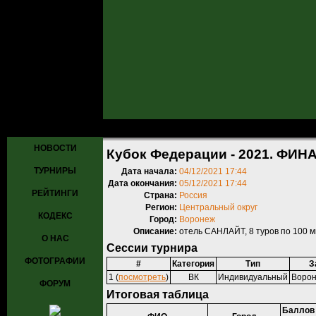
Главная
»
Турниры
»
Прошедшие турниры
» Кубок Федерации - 20
НОВОСТИ
Кубок Федерации - 2021. ФИНА
ТУРНИРЫ
Дата начала:
04/12/2021 17:44
Дата окончания:
05/12/2021 17:44
РЕЙТИНГИ
Страна:
Россия
Регион:
Центральный округ
КОДЕКС
Город:
Воронеж
Описание:
отель САНЛАЙТ, 8 туров по 100 м
О НАС
Сессии турнира
ФОТОГРАФИИ
#
Категория
Тип
З
1 (
посмотреть
)
ВК
Индивидуальный
Ворон
ФОРУМ
Итоговая таблица
Баллов