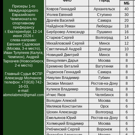
ФИО
Город
МБ
Призеры 1-го
Ковров Геннадий
Архангельск
40
Международного
Евразийского
Уголев Евгений
Ступино
30
Чемпионата по
Драчёв Василий
Самара
20
спортивному
Найдёнов Роман
Люберцы
18
преферансу
г. Екатеринбург, 12-14
Бирбровер Александр
Пушкино
16
июня 2026 г.
Старков Сергей
Волгоград
14
слева-направо:
Михайловский Сергей
Минск
12
Евгения Садовская
(Москва, 3-е место),
Светличный Андрей
Донецк
10
Иван Тулупеев (Калуга,
Новицкий Дмитрий
Минск
8
Чемпион), Андрей
Венцулевич Дарья
Москва
8
Тархачев (Новосибирск,
2-е место)
Еременко Виталий
Ватутинки
8
Радионов Геннадий
Самара
8
Главный Судья ФСПР
Никулин Владимир
Губкин
8
Александр Молчанов.
телефон: +7(916) 742-
Зисман Михаил
Ростов-на-Дону
8
16-03,
Куликов Владимир
Волгоград
8
e-mail:
abmolabmol@gmail.com
Иткис Яков
Челябинск
8
Володин Алексей
Москва
6
Миляков Константин
Орск
6
Шохин Александр
Волгоград
6
Емельянов Юрий
Ростов-на-Дону
6
Холмецкий Владимир
Москва
6
Рябчинский Сергей
Воронеж
6