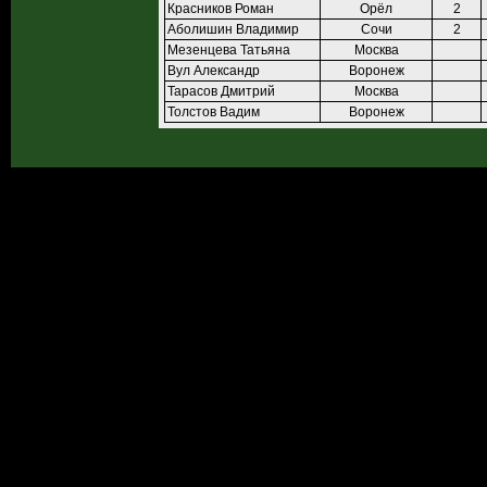
Красников Роман
Орёл
2
Аболишин Владимир
Сочи
2
Мезенцева Татьяна
Москва
Вул Александр
Воронеж
Тарасов Дмитрий
Москва
Толстов Вадим
Воронеж