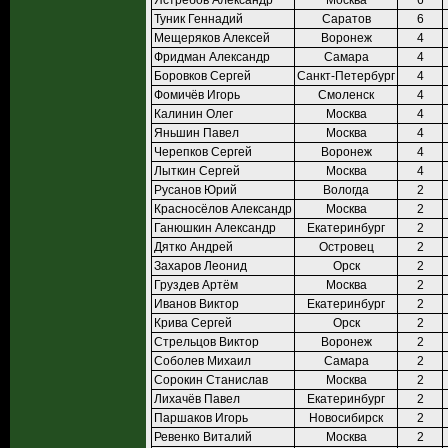
Ястребов Александр
Москва
6
Туник Геннадий
Саратов
6
Мещеряков Алексей
Воронеж
4
Фридман Александр
Самара
4
Боровков Сергей
Санкт-Петербург
4
Фомичёв Игорь
Смоленск
4
Калинин Олег
Москва
4
Яньшин Павел
Москва
4
Черепков Сергей
Воронеж
4
Лыткин Сергей
Москва
4
Русанов Юрий
Вологда
2
Красносёлов Александр
Москва
2
Ганюшкин Александр
Екатеринбург
2
Дятко Андрей
Островец
2
Захаров Леонид
Орск
2
Груздев Артём
Москва
2
Иванов Виктор
Екатеринбург
2
Крива Сергей
Орск
2
Стрельцов Виктор
Воронеж
2
Соболев Михаил
Самара
2
Сорокин Станислав
Москва
2
Лихачёв Павел
Екатеринбург
2
Паршаков Игорь
Новосибирск
2
Ревенко Виталий
Москва
2