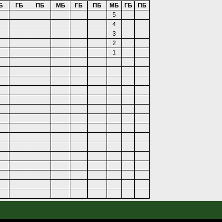
Б
ГБ
ПБ
МБ
ГБ
ПБ
МБ
ГБ
ПБ
5
4
3
2
1