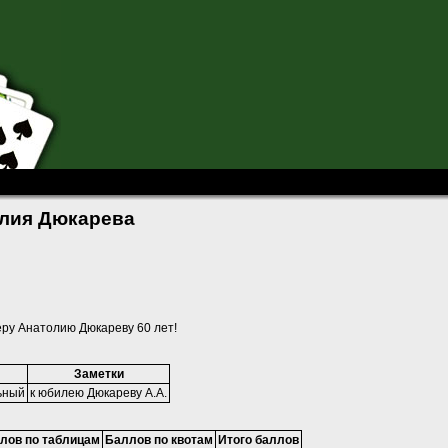
атолия Дюкарева
олия Дюкарева
ру Анатолию Дюкареву 60 лет!
Заметки
ьный
к юбилею Дюкареву А.А.
лов по таблицам
Баллов по квотам
Итого баллов