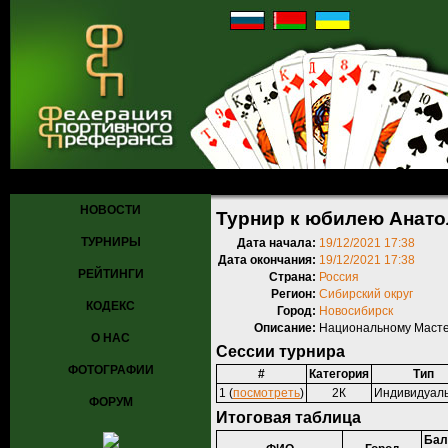
Главная
»
Турниры
»
Прошедшие турниры
» Турнир к юбилею Ан
НОВОСТИ
Турнир к юбилею Анат
ТУРНИРЫ
Дата начала:
19/12/2021 17:38
Дата окончания:
19/12/2021 17:38
РЕЙТИНГИ
Страна:
Россия
Регион:
Сибирский округ
КОДЕКС
Город:
Новосибирск
Описание:
Национальному Масте
О НАС
Сессии турнира
ФОТОГРАФИИ
#
Категория
Тип
1 (
посмотреть
)
2К
Индивидуал
ФОРУМ
Итоговая таблица
Бал