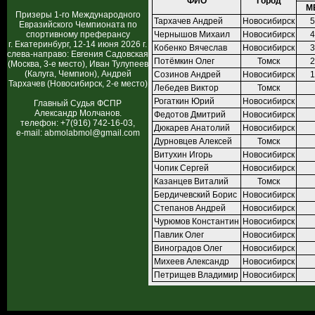
ФИО
Город
М
Призеры 1-го Международного
Тархачев Андрей
Новосибирск
5
Евразийского Чемпионата по
спортивному преферансу
Чернышов Михаил
Новосибирск
4
г. Екатеринбург, 12-14 июня 2026 г.
Кобенко Вячеслав
Новосибирск
3
слева-направо: Евгения Садовская
Потёмкин Олег
Томск
2
(Москва, 3-е место), Иван Тулупеев
(Калуга, Чемпион), Андрей
Созинов Андрей
Новосибирск
1
Тархачев (Новосибирск, 2-е место)
Лебедев Виктор
Томск
Рогаткин Юрий
Новосибирск
Главный Судья ФСПР
Александр Молчанов.
Федотов Дмитрий
Новосибирск
телефон: +7(916) 742-16-03,
Дюкарев Анатолий
Новосибирск
e-mail: abmolabmol@gmail.com
Дурновцев Алексей
Томск
Витухин Игорь
Новосибирск
Чопик Сергей
Новосибирск
Казанцев Виталий
Томск
Бердичевский Борис
Новосибирск
Степанов Андрей
Новосибирск
Чурюмов Константин
Новосибирск
Павлик Олег
Новосибирск
Виноградов Олег
Новосибирск
Михеев Александр
Новосибирск
Петрищев Владимир
Новосибирск