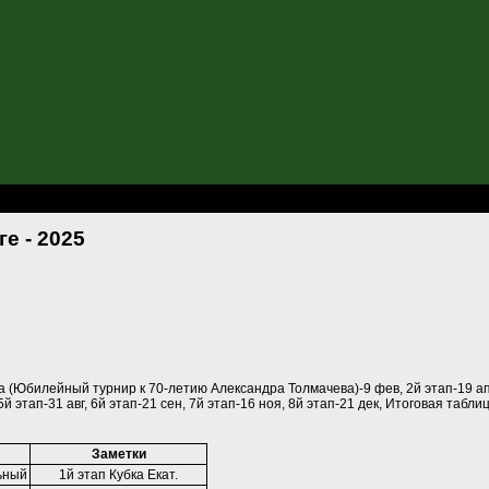
рге - 2025
е - 2025
а (Юбилейный турнир к 70-летию Александра Толмачева)-9 фев, 2й этап-19 ап
 этап-31 авг, 6й этап-21 сен, 7й этап-16 ноя, 8й этап-21 дек, Итоговая табли
Заметки
ьный
1й этап Кубка Екат.