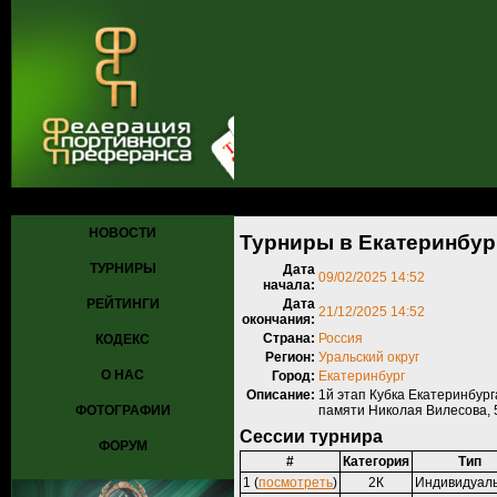
Главная
»
Турниры
»
Прошедшие турниры
» Турниры в Екатеринбу
НОВОСТИ
Турниры в Екатеринбург
ТУРНИРЫ
Дата
09/02/2025 14:52
начала:
РЕЙТИНГИ
Дата
21/12/2025 14:52
окончания:
Страна:
Россия
КОДЕКС
Регион:
Уральский округ
О НАС
Город:
Екатеринбург
Описание:
1й этап Кубка Екатеринбург
ФОТОГРАФИИ
памяти Николая Вилесова, 5й
Сессии турнира
ФОРУМ
#
Категория
Тип
1 (
посмотреть
)
2К
Индивидуал