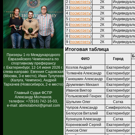
2 (
посмотреть
)
2К
Индивидуал
3 (
посмотреть
)
2К
Индивидуал
4 (
посмотреть
)
2К
Индивидуал
5 (
посмотреть
)
2К
Индивидуал
6 (
посмотреть
)
2К
Индивидуал
7 (
посмотреть
)
2К
Индивидуал
8 (
посмотреть
)
2К
Индивидуал
9 (
посмотреть
)
2К
Индивидуал
Итоговая таблица
Призеры 1-го Международного
Б
ФИО
Город
Евразийского Чемпионата по
спортивному преферансу
г. Екатеринбург, 12-14 июня 2026 г.
Козлов Андрей
Екатеринбург
слева-направо: Евгения Садовская
Толмачёв Александр
Екатеринбург
(Москва, 3-е место), Иван Тулупеев
Ганюшкин Александр
Екатеринбург
(Калуга, Чемпион), Андрей
Тархачев (Новосибирск, 2-е место)
Друмлевич Михаил
Екатеринбург
Иванов Виктор
Екатеринбург
Главный Судья ФСПР
Полыковский Генрих
Екатеринбург
Александр Молчанов.
телефон: +7(916) 742-16-03,
Шульпин Олег
Сатка
e-mail: abmolabmol@gmail.com
Чупров Александр
Симферополь
Белоусов Виталий
Екатеринбург
Кузнецов Александр
Сатка
Кореневский Сергей
Екатеринбург
Анисов Олег
Екатеринбург