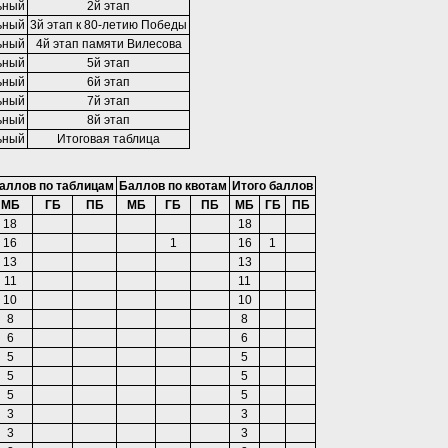
ьный
2й этап
ьный
3й этап к 80-летию Победы
ьный
4й этап памяти Вилесова
ьный
5й этап
ьный
6й этап
ьный
7й этап
ьный
8й этап
ьный
Итоговая таблица
аллов по таблицам
Баллов по квотам
Итого баллов
МБ
ГБ
ПБ
МБ
ГБ
ПБ
МБ
ГБ
ПБ
18
18
16
1
16
1
13
13
11
11
10
10
8
8
6
6
5
5
5
5
5
5
3
3
3
3