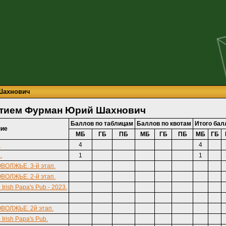
Шахнович
астием Фурман Юрий Шахнович
Баллов по таблицам
Баллов по квотам
Итого бал
ние
МБ
ГБ
ПБ
МБ
ГБ
ПБ
МБ
ГБ
5
4
4
.
1
1
ОВОЛЖЬЕ. 3-й этап.
ОВОЛЖЬЕ. 2-й этап.
rish Papa's Pub - 2023.
ОВОЛЖЬЕ. 2й этап.
Irish Papa's Pub.