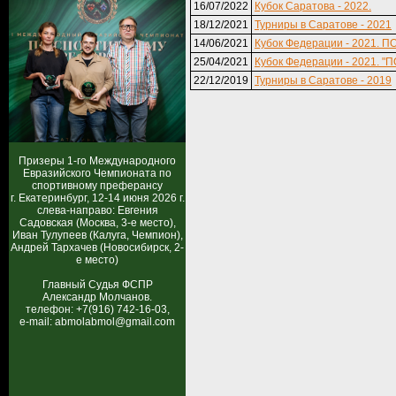
16/07/2022
Кубок Саратова - 2022.
18/12/2021
Турниры в Саратове - 2021
14/06/2021
Кубок Федерации - 2021. П
25/04/2021
Кубок Федерации - 2021. "
22/12/2019
Турниры в Саратове - 2019
Призеры 1-го Международного
Евразийского Чемпионата по
спортивному преферансу
г. Екатеринбург, 12-14 июня 2026 г.
слева-направо: Евгения
Садовская (Москва, 3-е место),
Иван Тулупеев (Калуга, Чемпион),
Андрей Тархачев (Новосибирск, 2-
е место)
Главный Судья ФСПР
Александр Молчанов.
телефон: +7(916) 742-16-03,
e-mail: abmolabmol@gmail.com