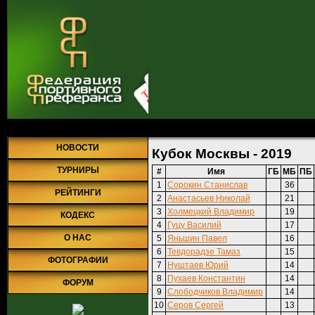
Главная
»
Рейтинги
» Кубок Москвы - 2019
НОВОСТИ
Кубок Москвы - 2019
ТУРНИРЫ
#
Имя
ГБ
МБ
ПБ
1
Сорокин Станислав
36
РЕЙТИНГИ
2
Анастасьев Николай
21
3
Холмецкий Владимир
19
КОДЕКС
4
Гуцу Василий
17
О НАС
5
Яньшин Павел
16
6
Тевдорадзе Тамаз
15
ФОТОГРАФИИ
7
Нуштаев Юрий
14
8
Пухаев Константин
14
ФОРУМ
9
Слободчиков Владимир
14
10
Серов Сергей
13