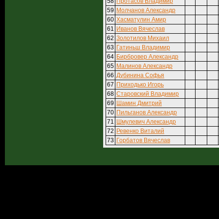
58
Протасов Владимир
59
Молчанов Александр
60
Хасматулин Амир
61
Иванов Вячеслав
62
Золотилов Михаил
63
Гатиньш Владимир
64
Бирбровер Александр
65
Малинов Александр
66
Дубинина Софья
67
Приходько Игорь
68
Старовский Владимир
69
Шамин Дмитрий
70
Пильганов Александр
71
Шмулевич Александр
72
Ревенко Виталий
73
Горбатов Вячеслав