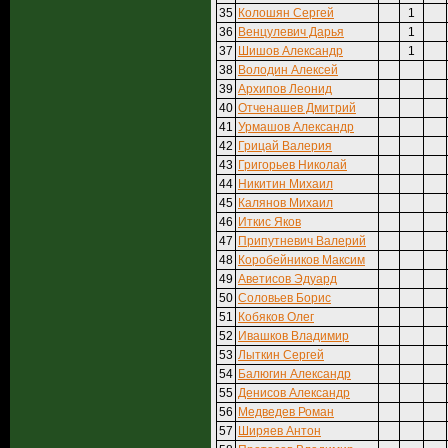
35
Колошян Сергей
1
36
Венцулевич Дарья
1
37
Шишов Александр
1
38
Володин Алексей
39
Архипов Леонид
40
Отченашев Дмитрий
41
Урмашов Александр
42
Грицай Валерия
43
Григорьев Николай
44
Никитин Михаил
45
Калянов Михаил
46
Иткис Яков
47
Припутневич Валерий
48
Коробейников Максим
49
Аветисов Эдуард
50
Соловьев Борис
51
Кобяков Олег
52
Ивашков Владимир
53
Лыткин Сергей
54
Балюгин Александр
55
Денисов Александр
56
Медведев Роман
57
Ширяев Антон