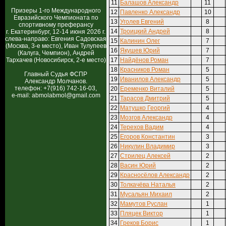
11
Балашов Александр
11
Призеры 1-го Международного
12
Павленко Александр
10
Евразийского Чемпионата по
13
Уголев Евгений
8
спортивному преферансу
14
Троицкий Андрей
8
г. Екатеринбург, 12-14 июня 2026 г.
слева-направо: Евгения Садовская
15
Калинин Олег
7
(Москва, 3-е место), Иван Тулупеев
16
Якушев Юрий
7
(Калуга, Чемпион), Андрей
Тархачев (Новосибирск, 2-е место)
17
Найдёнов Роман
7
18
Красников Роман
5
Главный Судья ФСПР
19
Иванилов Александр
5
Александр Молчанов.
телефон: +7(916) 742-16-03,
20
Еременко Виталий
5
e-mail: abmolabmol@gmail.com
21
Тарасов Дмитрий
5
22
Матушко Георгий
4
23
Мозгов Александр
4
24
Терехов Вадим
4
25
Егоров Константин
3
26
Никулин Владимир
3
27
Стрилец Алексей
2
28
Васин Юрий
2
29
Красносёлов Александр
2
30
Толкачёва Наталья
2
31
Мусальян Михаил
2
32
Мамутов Руслан
1
33
Пляцек Виктор
1
34
Греков Борис
1