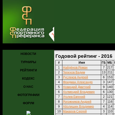
Главная
»
Рейтинги
» Годовой рейтинг - 2016
НОВОСТИ
Годовой рейтинг - 2016
ТУРНИРЫ
#
Имя
ГБ
МБ
1
Найдёнов Роман
7
217
РЕЙТИНГИ
2
Терехов Вадим
13
211
3
Руслеков Андрей
6
153
КОДЕКС
4
Фридман Александр
3
147
О НАС
5
Новицкий Дмитрий
9
140
6
Холмецкий Владимир
6
130
ФОТОГРАФИИ
7
Уголев Евгений
2
121
8
Рогожников Андрей
7
116
ФОРУМ
9
Аболишин Владимир
4
114
10
Макаров Сергей
3
110