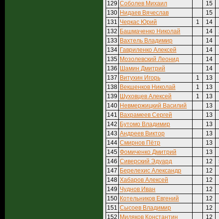
129
Соболев Михаил
15
130
Нидаев Вячеслав
15
131
Черкас Юрий
1
14
132
Башмаченко Николай
14
133
Вахтель Владимир
14
134
Гавриленко Алексей
14
135
Мозолевский Леонид
14
136
Шамин Дмитрий
14
137
Витухин Игорь
1
13
138
Векшенков Николай
1
13
139
Шуховцев Алексей
1
13
140
Невмержицкий Василий
13
141
Вахрамеев Сергей
13
142
Бутомо Владимир
13
143
Андреев Виктор
13
144
Смирнов Пётр
13
145
Фомиченко Дмитрий
13
146
Сиверский Эдуард
12
147
Берелехис Александр
12
148
Хабаров Алексей
12
149
Чуднов Иван
12
150
Котельников Евгений
12
151
Сысоев Владимир
12
152
Миляков Константин
12