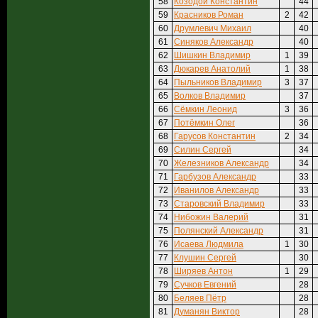
58
Козодой Константин
44
59
Красников Роман
2
42
60
Друмлевич Михаил
40
61
Синяков Александр
40
62
Шишкин Владимир
1
39
63
Дюкарев Анатолий
1
38
64
Пыльников Владимир
3
37
65
Волков Владимир
37
66
Сёмкин Леонид
3
36
67
Потёмкин Олег
36
68
Гарусов Константин
2
34
69
Силин Сергей
34
70
Железников Александр
34
71
Гарбузов Александр
33
72
Иванилов Александр
33
73
Старовский Владимир
33
74
Нибожин Валерий
31
75
Полянский Александр
31
76
Исаева Людмила
1
30
77
Клушин Сергей
30
78
Ширяев Антон
1
29
79
Сучков Евгений
28
80
Беляев Пётр
28
81
Думанян Виктор
28