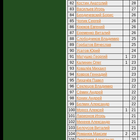
82
Костин Анатолий
28
83
Васильев Игорь
27
84
Бердичевский Борис
26
85
Чопик Сергей
26
86
Крюков Евгений
26
87
Еременко Виталий
26
88
Слободчиков Владимир
25
89
Горбатов Вячеслав
25
90
Усатов Юрий
24
91
Матушко Георгий
1
23
92
Калинин Олег
1
23
93
Ковалёв Михаил
23
94
Ковров Геннадий
23
95
Лихачёв Павел
23
96
Секлецов Владимир
22
97
Сёмин Андрей
22
98
Конин Андрей
22
99
Белкин Александр
22
100
Мороз Алексей
1
21
101
Ларионов Игорь
21
102
Михеев Александр
21
103
Белоусов Виталий
21
104
Романюк Максим
2
20
105
Дмитриев Александр
20