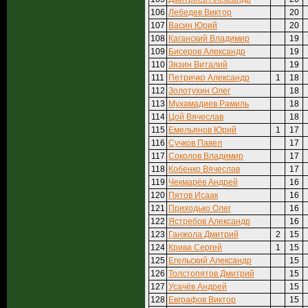
106
Лебедев Виктор
20
107
Васин Юрий
20
108
Каганский Владимир
19
109
Бисеров Александр
19
110
Зязин Виталий
19
111
Петричко Александр
1
18
112
Золотухин Олег
18
113
Мухамадиев Рамиль
18
114
Цой Вячеслав
18
115
Емельянов Юрий
1
17
116
Сучков Павел
17
117
Соколов Владимир
17
118
Кобенко Вячеслав
17
119
Чекмарёв Андрей
16
120
Пятов Исаак
16
121
Приходько Олег
16
122
Ястребов Александр
16
123
Ганжола Дмитрий
2
15
124
Крива Сергей
1
15
125
Егельский Александр
15
126
Толстопятов Дмитрий
15
127
Усачёв Андрей
15
128
Евграфов Виктор
15