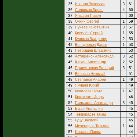
35
Иванов Вячеслав
3
61
36
Соловьев Борис
4
60
37
Яньшин Павел
60
38
Онкин Сергей
1
59
39
Пухаев Константин
3
57
40
Киселёв Сергей
1
55
41
Куликов Владимир
2
53
42
Венцулевич Дарья
1
53
43
Петрищев Владимир
53
44
Асташёнок Александр
3
52
45
Шохин Александр
2
52
46
Припутневич Валерий
3
51
47
Вилесов Николай
51
48
Степанов Андрей
1
49
49
Якушев Юрий
49
50
Ковалёва Ольга
1
47
51
Кравченко Игорь
46
52
Пильганов Александр
3
45
53
Бугай Анатолий
45
54
Тевдорадзе Тамаз
45
55
Гуцу Василий
45
56
Мезенцева Татьяна
1
44
57
Новиков Павел
44