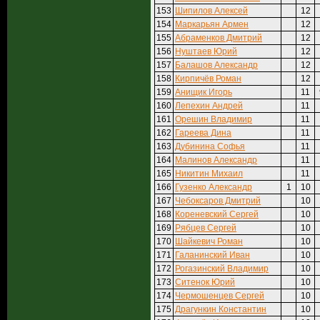
153
Шипилов Алексей
12
154
Маркарьян Армен
12
155
Абраменков Дмитрий
12
156
Нуштаев Юрий
12
157
Балашов Александр
12
158
Кирпичёв Роман
12
159
Анищик Игорь
11
160
Лепехин Андрей
11
161
Орешин Владимир
11
162
Гареева Дина
11
163
Дубинина Софья
11
164
Малинов Александр
11
165
Никитин Михаил
11
166
Гузенко Александр
1
10
167
Чебоксаров Дмитрий
10
168
Кореневский Сергей
10
169
Рябцев Сергей
10
170
Шайкевич Роман
10
171
Галанинский Иван
10
172
Рогазинский Владимир
10
173
Ситенок Юрий
10
174
Чермошенцев Сергей
10
175
Драгункин Константин
10