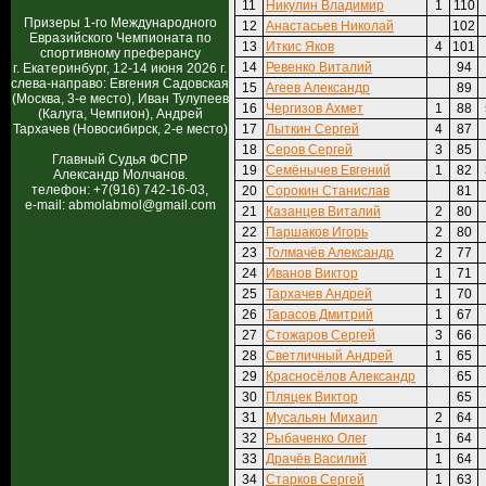
11
Никулин Владимир
1
110
Призеры 1-го Международного
12
Анастасьев Николай
102
Евразийского Чемпионата по
13
Иткис Яков
4
101
спортивному преферансу
14
Ревенко Виталий
94
г. Екатеринбург, 12-14 июня 2026 г.
слева-направо: Евгения Садовская
15
Агеев Александр
89
(Москва, 3-е место), Иван Тулупеев
16
Чергизов Ахмет
1
88
(Калуга, Чемпион), Андрей
Тархачев (Новосибирск, 2-е место)
17
Лыткин Сергей
4
87
18
Серов Сергей
3
85
Главный Судья ФСПР
19
Семёнычев Евгений
1
82
Александр Молчанов.
телефон: +7(916) 742-16-03,
20
Сорокин Станислав
81
e-mail: abmolabmol@gmail.com
21
Казанцев Виталий
2
80
22
Паршаков Игорь
2
80
23
Толмачёв Александр
2
77
24
Иванов Виктор
1
71
25
Тархачев Андрей
1
70
26
Тарасов Дмитрий
1
67
27
Стожаров Сергей
3
66
28
Светличный Андрей
1
65
29
Красносёлов Александр
65
30
Пляцек Виктор
65
31
Мусальян Михаил
2
64
32
Рыбаченко Олег
1
64
33
Драчёв Василий
1
64
34
Старков Сергей
1
63