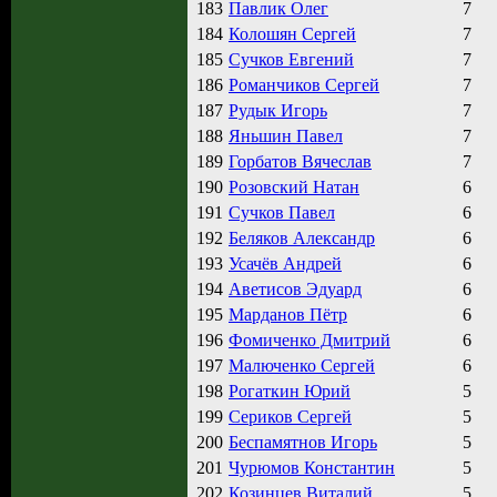
183
Павлик Олег
7
184
Колошян Сергей
7
185
Сучков Евгений
7
186
Романчиков Сергей
7
187
Рудык Игорь
7
188
Яньшин Павел
7
189
Горбатов Вячеслав
7
190
Розовский Натан
6
191
Сучков Павел
6
192
Беляков Александр
6
193
Усачёв Андрей
6
194
Аветисов Эдуард
6
195
Марданов Пётр
6
196
Фомиченко Дмитрий
6
197
Малюченко Сергей
6
198
Рогаткин Юрий
5
199
Сериков Сергей
5
200
Беспамятнов Игорь
5
201
Чурюмов Константин
5
202
Козинцев Виталий
5