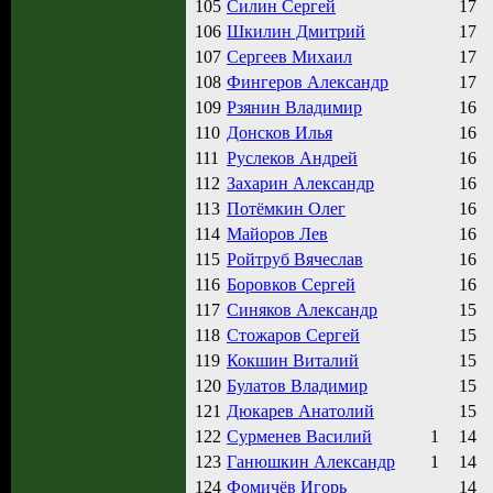
105
Силин Сергей
17
106
Шкилин Дмитрий
17
107
Сергеев Михаил
17
108
Фингеров Александр
17
109
Рзянин Владимир
16
110
Донсков Илья
16
111
Руслеков Андрей
16
112
Захарин Александр
16
113
Потёмкин Олег
16
114
Майоров Лев
16
115
Ройтруб Вячеслав
16
116
Боровков Сергей
16
117
Синяков Александр
15
118
Стожаров Сергей
15
119
Кокшин Виталий
15
120
Булатов Владимир
15
121
Дюкарев Анатолий
15
122
Сурменев Василий
1
14
123
Ганюшкин Александр
1
14
124
Фомичёв Игорь
14