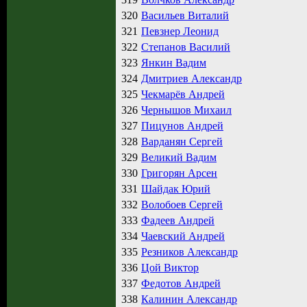
320
Васильев Виталий
321
Певзнер Леонид
322
Степанов Василий
323
Янкин Вадим
324
Дмитриев Александр
325
Чекмарёв Андрей
326
Чернышов Михаил
327
Пицунов Андрей
328
Варданян Сергей
329
Великий Вадим
330
Григорян Арсен
331
Шайдак Юрий
332
Волобоев Сергей
333
Фадеев Андрей
334
Чаевский Андрей
335
Резников Александр
336
Цой Виктор
337
Федотов Андрей
338
Калинин Александр