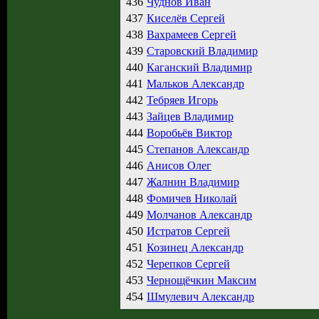
436
Чуднов Иван
437
Киселёв Сергей
438
Вахрамеев Сергей
439
Старовский Владимир
440
Каганский Владимир
441
Мальков Александр
442
Тебряев Игорь
443
Зайцев Владимир
444
Воробьёв Виктор
445
Степанов Александр
446
Анисов Олег
447
Жалнин Владимир
448
Фомичев Николай
449
Молчанов Александр
450
Истратов Сергей
451
Козинец Александр
452
Черепков Сергей
453
Чернощёчкин Максим
454
Шмулевич Александр