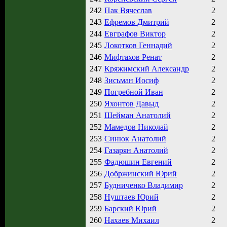
242
Пак Вячеслав
2
243
Ефремов Дмитрий
2
244
Евграфов Виктор
2
245
Локотков Геннадий
2
246
Мифтахов Ренат
2
247
Кряжимский Александр
2
248
Зисьман Иосиф
2
249
Погребной Иван
2
250
Яхонтов Давыд
2
251
Шейман Анатолий
2
252
Мамедов Николай
2
253
Синюк Анатолий
2
254
Газарян Анатолий
2
255
Фадюшин Евгений
2
256
Добржинский Юрий
2
257
Будниченко Владимир
2
258
Нуштаев Юрий
2
259
Барский Юрий
2
260
Нахаев Михаил
2