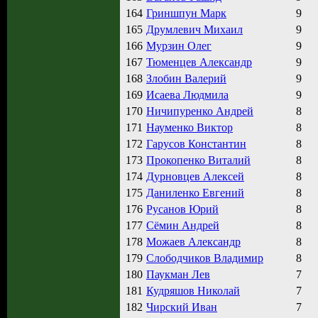
164
Гриншпун Марк
9
165
Друмлевич Михаил
9
166
Мурзин Олег
9
167
Тюменцев Александр
9
168
Злобин Валерий
9
169
Исаева Людмила
9
170
Ничипуренко Андрей
8
171
Науменко Виктор
8
172
Гарусов Константин
8
173
Прокопенко Виталий
8
174
Дурновцев Алексей
8
175
Даниленко Евгений
8
176
Русанов Юрий
8
177
Сёмин Андрей
8
178
Можаев Александр
8
179
Слободчиков Владимир
8
180
Паукман Лев
7
181
Кудряшов Николай
7
182
Чирский Иван
7