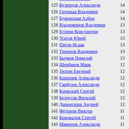
125
Кузнецов Александр
14
126
Гатиньш Владимир
14
127
Бужинская Алёна
14
128
Владимиров Владимир
13
129
Егоров Константин
13
130
Усатов Юрий
13
131
Пятов Исаак
13
132
Тихонов Владимир
13
133
Бычков Николай
13
134
Щербаков Марк
12
135
Тютин Евгений
12
136
Каратаев Александр
12
137
Гарбузов Александр
12
138
Киевский Сергей
12
139
Белоусов Виталий
12
140
Даненгирш Андрей
12
141
Фёдоров Виктор
11
142
Коновалов Сергей
11
143
Мамонов Александр
11