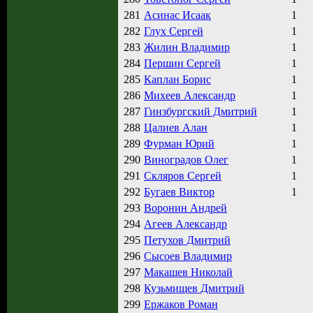
281
Асинас Исаак
1
282
Глух Сергей
1
283
Жилин Владимир
1
284
Першин Сергей
1
285
Каплан Борис
1
286
Михеев Александр
1
287
Гинзбургский Дмитрий
1
288
Цалиев Алан
1
289
Фурман Юрий
1
290
Виноградов Олег
1
291
Скляров Сергей
1
292
Бугаев Виктор
1
293
Воронин Андрей
294
Агеев Александр
295
Петухов Дмитрий
296
Сысоев Владимир
297
Макашев Николай
298
Кузьмищев Дмитрий
299
Ержаков Роман