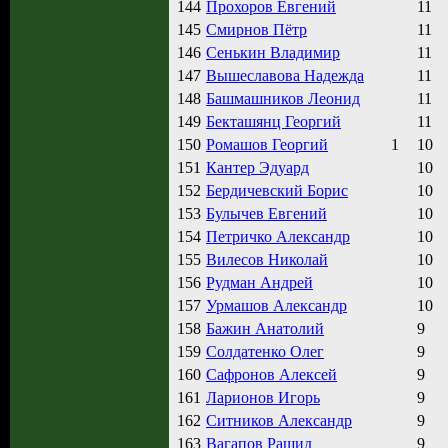
144
Прохоров Евгений
11
145
Смирнов Пётр
11
146
Сенькин Владимир
11
147
Вышеславова Надежда
11
148
Башмашников Леонид
11
149
Бекташянц Георгий
11
150
Ромашов Георгий
1
10
151
Кантер Эдуард
10
152
Бердичевский Борис
10
153
Булычев Евгений
10
154
Петричко Александр
10
155
Вилесов Николай
10
156
Рудман Андрей
10
157
Урмашов Александр
10
158
Бажин Анатолий
9
159
Солдатенко Олег
9
160
Сафронов Алексей
9
161
Ларионов Игорь
9
162
Ситников Александр
9
163
Вагапов Рашид
9