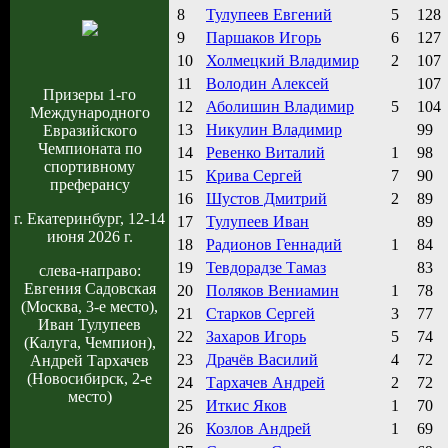
8
Тулупеев Евгений
5
128
9
Паршаков Игорь
6
127
10
Холмецкий Владимир
2
107
11
Володин Алексей
107
Призеры 1-го
12
Аболишин Владимир
5
104
Международного
13
Никулин Владимир
99
Евразийского
Чемпионата по
14
Ревенко Виталий
1
98
спортивному
15
Крива Сергей
7
90
преферансу
16
Шустов Дмитрий
2
89
г. Екатеринбург, 12-14
17
Тулупеев Иван
89
июня 2026 г.
18
Радионов Геннадий
1
84
19
Тевдорадзе Тамаз
83
слева-направо:
Евгения Садовская
20
Поляков Вениамин
1
78
(Москва, 3-е место),
21
Старков Сергей
3
77
Иван Тулупеев
22
Захаров Игорь
5
74
(Калуга, Чемпион),
23
Драчёв Василий
4
72
Андрей Тархачев
(Новосибирск, 2-е
24
Тархачев Андрей
2
72
место)
25
Иткис Яков
1
70
26
Козлов Андрей
1
69