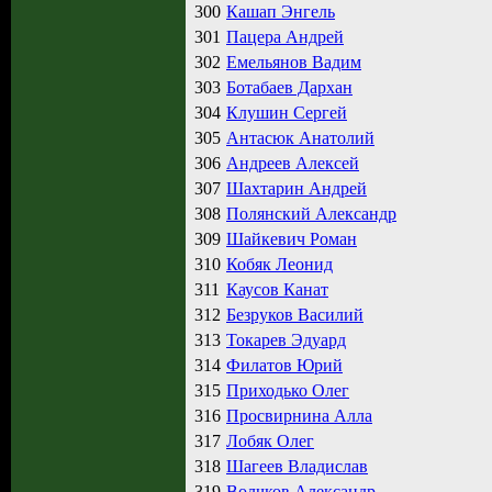
300
Кашап Энгель
301
Пацера Андрей
302
Емельянов Вадим
303
Ботабаев Дархан
304
Клушин Сергей
305
Антасюк Анатолий
306
Андреев Алексей
307
Шахтарин Андрей
308
Полянский Александр
309
Шайкевич Роман
310
Кобяк Леонид
311
Каусов Канат
312
Безруков Василий
313
Токарев Эдуард
314
Филатов Юрий
315
Приходько Олег
316
Просвирнина Алла
317
Лобяк Олег
318
Шагеев Владислав
319
Волчков Александр