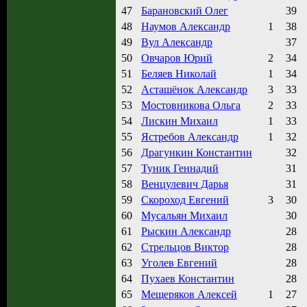
47
Барановский Олег
39
48
Наумов Александр
1
38
49
Вул Александр
37
50
Овчаров Юрий
2
34
51
Беляев Николай
1
34
52
Асташёнок Александр
3
33
53
Мостовникова Ольга
2
33
54
Лискин Михаил
1
33
55
Ястребов Александр
1
32
56
Драгункин Константин
32
57
Туник Геннадий
31
58
Венцулевич Дарья
31
59
Скороход Евгений
3
30
60
Мусальян Михаил
30
61
Рыскин Александр
28
62
Стрельцов Виктор
28
63
Уголев Евгений
28
64
Пухаев Константин
28
65
Мещеряков Алексей
1
27