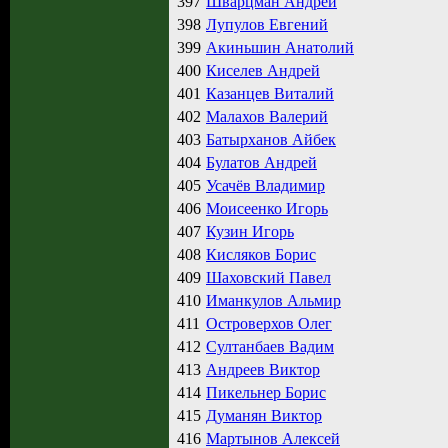
397
Шварцман Андрей
398
Лупулов Евгений
399
Акиньшин Анатолий
400
Киселев Андрей
401
Казанцев Виталий
402
Малахов Валерий
403
Батырханов Айбек
404
Булатов Андрей
405
Усачёв Владимир
406
Моисеенко Игорь
407
Кузин Игорь
408
Кисляков Борис
409
Шаховский Павел
410
Иманкулов Альмир
411
Островерхов Олег
412
Султанбаев Вадим
413
Андреев Виктор
414
Пикельнер Борис
415
Думанян Виктор
416
Мартынов Алексей