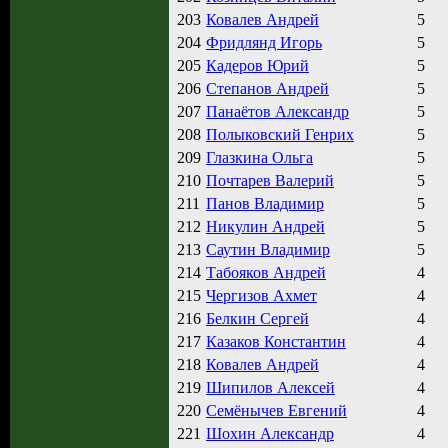
203
Ковалев Андрей
5
204
Фридлянд Игорь
5
205
Кадеров Юрий
5
206
Степанов Андрей
5
207
Панаётов Александр
5
208
Полыковский Генрих
5
209
Глазкина Ольга
5
210
Почтарев Валерий
5
211
Панов Владимир
5
212
Никулин Андрей
5
213
Саутин Владимир
5
214
Табояков Андрей
4
215
Чергизов Ахмет
4
216
Белкин Сергей
4
217
Казаков Константин
4
218
Ковалев Андрей
4
219
Шипилов Алексей
4
220
Семёнычев Евгений
4
221
Шохин Александр
4