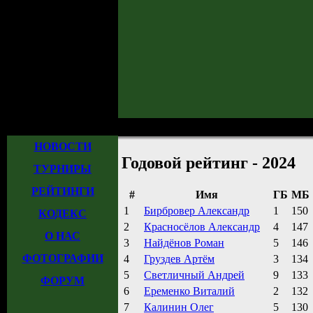
Главная
»
Рейтинги
» Годовой рейтинг - 2024
НОВОСТИ
Годовой рейтинг - 2024
ТУРНИРЫ
РЕЙТИНГИ
#
Имя
ГБ
МБ
1
Бирбровер Александр
1
150
КОДЕКС
2
Красносёлов Александр
4
147
О НАС
3
Найдёнов Роман
5
146
ФОТОГРАФИИ
4
Груздев Артём
3
134
5
Светличный Андрей
9
133
ФОРУМ
6
Еременко Виталий
2
132
7
Калинин Олег
5
130