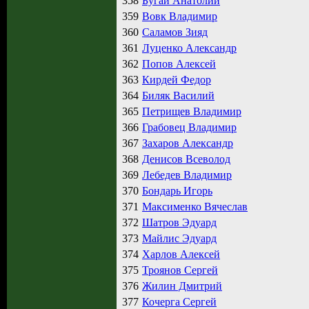
358
Бугай Анатолий
359
Вовк Владимир
360
Саламов Зияд
361
Луценко Александр
362
Попов Алексей
363
Кирдей Федор
364
Биляк Василий
365
Петрищев Владимир
366
Грабовец Владимир
367
Захаров Александр
368
Денисов Всеволод
369
Лебедев Владимир
370
Бондарь Игорь
371
Максименко Вячеслав
372
Шатров Эдуард
373
Майлис Эдуард
374
Харлов Алексей
375
Троянов Сергей
376
Жилин Дмитрий
377
Кочерга Сергей