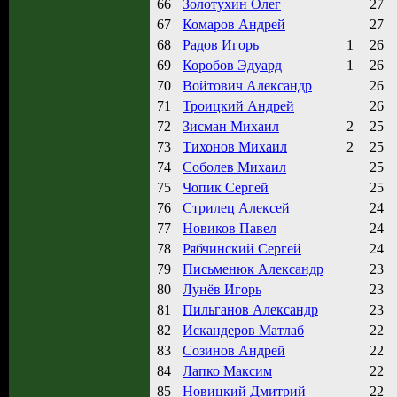
66
Золотухин Олег
27
67
Комаров Андрей
27
68
Радов Игорь
1
26
69
Коробов Эдуард
1
26
70
Войтович Александр
26
71
Троицкий Андрей
26
72
Зисман Михаил
2
25
73
Тихонов Михаил
2
25
74
Соболев Михаил
25
75
Чопик Сергей
25
76
Стрилец Алексей
24
77
Новиков Павел
24
78
Рябчинский Сергей
24
79
Письменюк Александр
23
80
Лунёв Игорь
23
81
Пильганов Александр
23
82
Искандеров Матлаб
22
83
Созинов Андрей
22
84
Лапко Максим
22
85
Новицкий Дмитрий
22