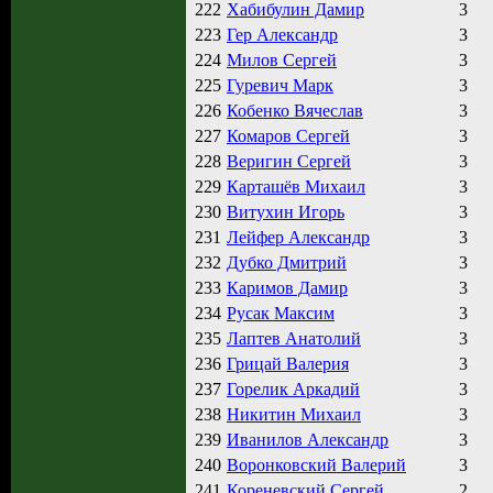
222
Хабибулин Дамир
3
223
Гер Александр
3
224
Милов Сергей
3
225
Гуревич Марк
3
226
Кобенко Вячеслав
3
227
Комаров Сергей
3
228
Веригин Сергей
3
229
Карташёв Михаил
3
230
Витухин Игорь
3
231
Лейфер Александр
3
232
Дубко Дмитрий
3
233
Каримов Дамир
3
234
Русак Максим
3
235
Лаптев Анатолий
3
236
Грицай Валерия
3
237
Горелик Аркадий
3
238
Никитин Михаил
3
239
Иванилов Александр
3
240
Воронковский Валерий
3
241
Кореневский Сергей
2