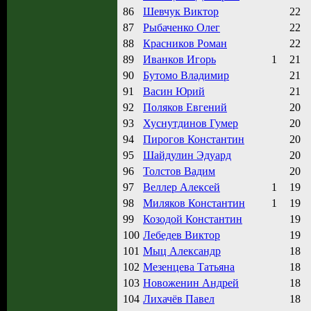
86
Шевчук Виктор
22
87
Рыбаченко Олег
22
88
Красников Роман
22
89
Иванков Игорь
1
21
90
Бутомо Владимир
21
91
Васин Юрий
21
92
Поляков Евгений
20
93
Хуснутдинов Гумер
20
94
Пирогов Константин
20
95
Шайдулин Эдуард
20
96
Толстов Вадим
20
97
Веллер Алексей
1
19
98
Миляков Константин
1
19
99
Козодой Константин
19
100
Лебедев Виктор
19
101
Мыц Александр
18
102
Мезенцева Татьяна
18
103
Новоженин Андрей
18
104
Лихачёв Павел
18