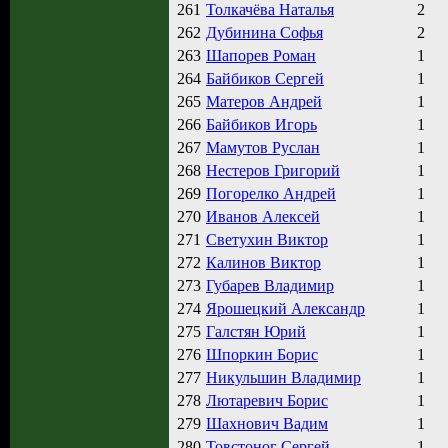
261
Толкачёва Наталья
2
262
Дубинина Софья
2
263
Шапорев Роман
1
264
Байбиков Сергей
1
265
Матеров Андрей
1
266
Байбиков Игорь
1
267
Мамутов Руслан
1
268
Нестеров Григорий
1
269
Погорелко Андрей
1
270
Иванов Алексей
1
271
Светухин Виктор
1
272
Калинов Виктор
1
273
Губарев Владимир
1
274
Ярошецкий Александр
1
275
Галстян Юрий
1
276
Шпоркин Борис
1
277
Никульшин Владимир
1
278
Лютаревич Борис
1
279
Шахнович Вадим
1
280
Товстоног Сергей
1