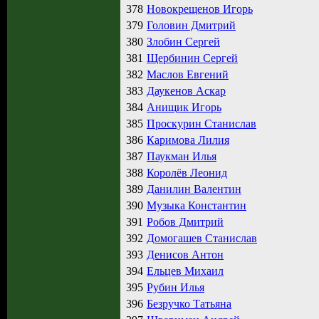
378
Новокрещенов Игорь
379
Головин Дмитрий
380
Злобин Сергей
381
Щербинин Сергей
382
Маслов Евгений
383
Даукенов Аскар
384
Анищик Игорь
385
Проскурин Станислав
386
Каримова Лилия
387
Паукман Илья
388
Королёв Леонид
389
Данилин Валентин
390
Музыка Константин
391
Робов Дмитрий
392
Домогашев Станислав
393
Денисов Антон
394
Ельцев Михаил
395
Рубин Илья
396
Безручко Татьяна