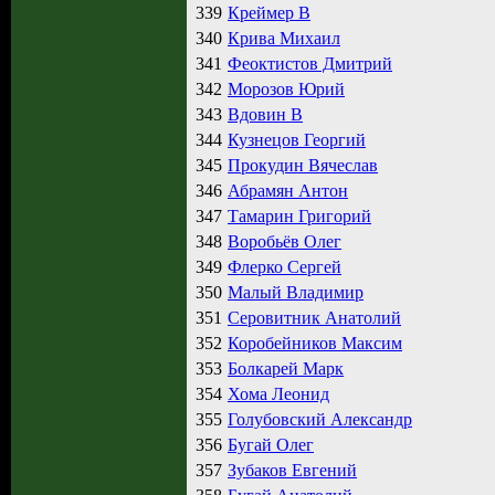
339
Креймер В
340
Крива Михаил
341
Феоктистов Дмитрий
342
Морозов Юрий
343
Вдовин В
344
Кузнецов Георгий
345
Прокудин Вячеслав
346
Абрамян Антон
347
Тамарин Григорий
348
Воробьёв Олег
349
Флерко Сергей
350
Малый Владимир
351
Серовитник Анатолий
352
Коробейников Максим
353
Болкарей Марк
354
Хома Леонид
355
Голубовский Александр
356
Бугай Олег
357
Зубаков Евгений