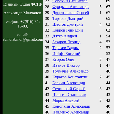
27
Сорокин Станислав
69
Главный Судья ФСПР
28
Фридман Александр
5
67
29
Дворянчиков Сергей
1
67
Александр Молчанов.
30
Тарасов Дмитрий
65
телефон: +7(916) 742-
31
Шестов Дмитрий
4
62
16-03,
32
Ковров Геннадий
62
e-mail:
33
Дятко Андрей
1
54
abmolabmol@gmail.com
34
Захаров Леонид
4
53
35
Терехов Вадим
2
53
36
Иоффе Евгений
53
37
Егоров Олег
2
47
38
Иванов Виктор
1
47
39
Толмачёв Александр
46
40
Кураков Константин
2
45
41
Белкин Александр
44
42
Сечинский Сергей
3
43
43
Шлегин Станислав
43
44
Мороз Алексей
2
42
45
Конопкин Александр
40
46
Павленко Александр
40