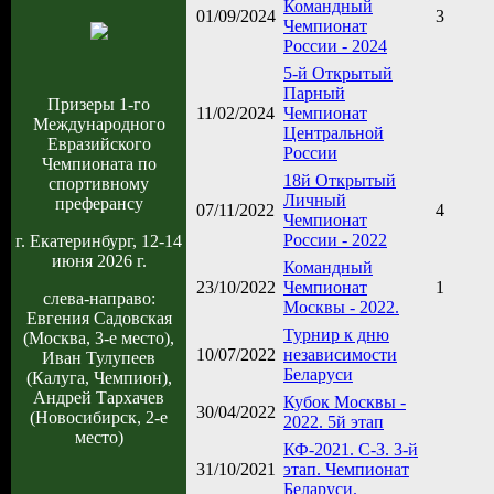
Командный
01/09/2024
3
Чемпионат
России - 2024
5-й Открытый
Парный
Призеры 1-го
11/02/2024
Чемпионат
Международного
Центральной
Евразийского
России
Чемпионата по
18й Открытый
спортивному
Личный
преферансу
07/11/2022
4
Чемпионат
России - 2022
г. Екатеринбург, 12-14
июня 2026 г.
Командный
23/10/2022
Чемпионат
1
слева-направо:
Москвы - 2022.
Евгения Садовская
Турнир к дню
(Москва, 3-е место),
10/07/2022
независимости
Иван Тулупеев
Беларуси
(Калуга, Чемпион),
Андрей Тархачев
Кубок Москвы -
30/04/2022
(Новосибирск, 2-е
2022. 5й этап
место)
КФ-2021. С-З. 3-й
31/10/2021
этап. Чемпионат
Беларуси.