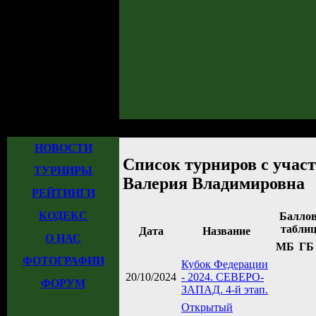
Главная
»
Турниры
» Список турниров с участием Грицай Валерия Влад
НОВОСТИ
Список турниров с учас
ТУРНИРЫ
Валерия Владимировна
РЕЙТИНГИ
КОДЕКС
Баллов
табли
Дата
Название
О НАС
МБ
ГБ
ФОТОГРАФИИ
Кубок Федерации
20/10/2024
- 2024. СЕВЕРО-
ФОРУМ
ЗАПАД. 4-й этап.
Открытый