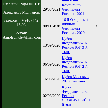
Главный Судья ФСПР
Командный
29/08/2021
Чемпионат
Александр Молчанов.
России - 2021
16-й Открытый
телефон: +7(916) 742-
личный
16-03,
08/11/2020
2
Чемпионат
России - 2020
e-mail:
abmolabmol@gmail.com
Кубок
Федерации-2020.
13/09/2020
Регион ЮГ. 3-й
этап.
Кубок
Федерации-2020.
06/09/2020
Регион ЮГ. 2-й
этап.
Кубок Москвы -
16/08/2020
2020. 5-й этап.
Кубок
Федерации-2020.
02/08/2020
Регион
СТОЛИЧНЫЙ. 1-
й этап.