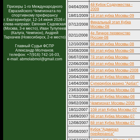
4й Кубок Содружества -
Призеры 1-го Международного
04/04/2009
2009
Евразийского Чемпионата по
спортивному преферансу
18/01/2009
1й этап кубка Москвы-09
г. Екатеринбург, 12-14 июня 2026 г.
Финальный этап Кубка
слева-направо: Евгения Садовская
07/12/2008
Москвы-08
(Москва, 3-е место), Иван Тулупеев
(Калуга, Чемпион), Андрей
4е Личное первенство
02/11/2008
Тархачев (Новосибирск, 2-е место)
России-08
12/10/2008
9й этап кубка Москвы-08
Главный Судья ФСПР
Александр Молчанов.
03/08/2008
8й этап кубка Москвы-08
телефон: +7(916) 742-16-03,
06/07/2008
7й этап кубка Москвы
e-mail: abmolabmol@gmail.com
22/06/2008
6й этап кубка Москвы-08
18/05/2008
5й этап кубка Москвы-2008
20/04/2008
4й этап Кубка Москвы-08
14/04/2008
Суперкубок казино "Арбат"
23/03/2008
3й этап Кубка Москвы-08
17/02/2008
2й этап Кубка Москвы-08
09/02/2008
Чемпионат Москвы-2008
18/11/2007
10й этап Кубка Москвы-07
16/09/2007
9й этап Кубка Москвы-07
12/08/2007
8й этап Кубка Москвы-07
Кубок "Адмирал
05/08/2007
преферанса"