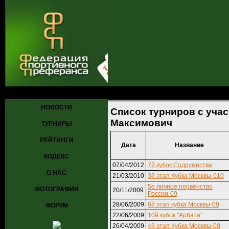
Главная
»
Турниры
» Список турниров с участием Караваев Вале
НОВОСТИ
Список турниров с уча
Максимович
ТУРНИРЫ
РЕЙТИНГИ
Дата
Название
КОДЕКС
07/04/2012
7й кубок Содружества
О НАС
21/03/2010
3й этап Кубка Москвы-010
5е личное первенство
ФОТОГРАФИИ
20/11/2009
России-09
28/06/2009
6й этап кубка Москвы-09
ФОРУМ
22/06/2009
10й кубок "Арбата"
26/04/2009
4й этап Кубка Москвы-09