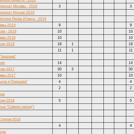
ской области - 2020
пионат Москвы - 2020
3
3
пионат России-2019
билею Якова Иткиса - 2019
квы-2019
9
9
ии - 2019
10
10
квы-2018
10
10
сии-2018
18
1
18
11
1
11
 Паршака"
сии
14
14
сии-2017
30
3
30
квы-2017
10
10
ыча и Паршака"
4
4
2
2
сии
сии-2016
5
5
она "Северо-запад")
стеров-2016
4
4
роде