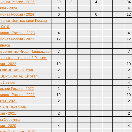
онат России - 2025.
30
3
4
34
вы - 2024
4
4
онат России - 2024
6
6
12
ионат Центральной России
10х10.
ионат России - 2023
4
4
онат России - 2023
12
12
синаса
 55-летию Игоря Паршакова)
7
7
ионат центральной России.
ии - 2022
10
10
СТОЛИЧНЫЙ. 3й этап.
2
2
ЕВЕРО-ЗАПАД. 1й этап.
1
1
. 1й этап.
4
4
ьной России - 2022
1
1
ионат России - 2021
10
10
вы - 2021
2
2
 А.Л. Захарина.
ии - 2021
2
2
ва Сорокина
ии - 2020
4
4