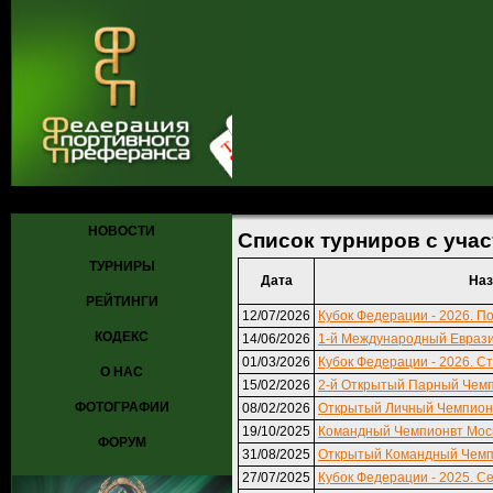
Главная
»
Турниры
» Список турниров с участием Захарин Алекс
НОВОСТИ
Список турниров с уча
ТУРНИРЫ
Дата
Наз
РЕЙТИНГИ
12/07/2026
Кубок Федерации - 2026. По
КОДЕКС
14/06/2026
1-й Международный Евраз
01/03/2026
Кубок Федерации - 2026. Ст
О НАС
15/02/2026
2-й Открытый Парный Чемп
ФОТОГРАФИИ
08/02/2026
Открытый Личный Чемпиона
19/10/2025
Командный Чемпионвт Моск
ФОРУМ
31/08/2025
Открытый Командный Чемпи
27/07/2025
Кубок Федерации - 2025. Се