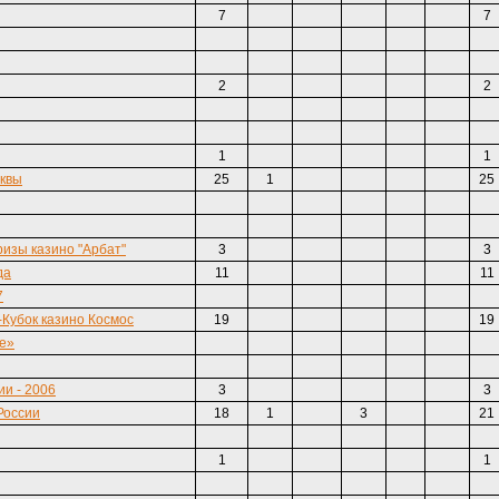
7
7
2
2
1
1
сквы
25
1
25
изы казино "Арбат"
3
3
да
11
11
7
-Кубок казино Космос
19
19
ce»
и - 2006
3
3
России
18
1
3
21
1
1