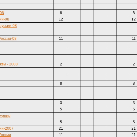
-08
8
8
ии-08
12
12
руссии-08
России-08
11
11
квы - 2008
2
2
8
8
3
3
5
5
турнир
5
5
ии-2007
21
21
России
11
11