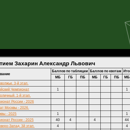
андр Львович
стием Захарин Александр Львович
Баллов по таблицам
Баллов по квотам
Ито
вание
МБ
ГБ
ПБ
МБ
ГБ
ПБ
МБ
волжье. 3-й этап.
ийский Чемпионат
1
1
оличный. 1-й этап.
ионат России - 2026
т Москвы - 2026.
вы - 2025
1
1
онат России - 2025
40
4
4
44
веро-Запад. 3й этап.
4
4