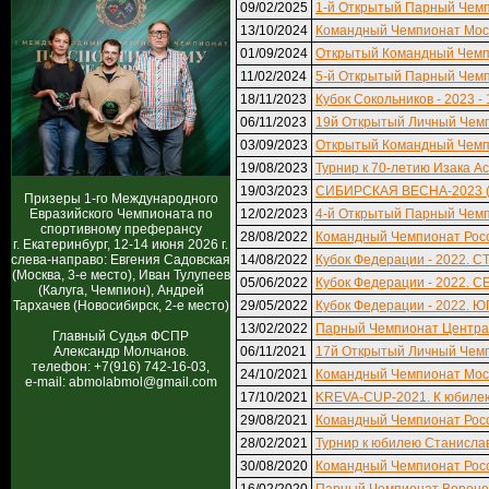
09/02/2025
1-й Открытый Парный Чемпи
13/10/2024
Командный Чемпионат Моск
01/09/2024
Открытый Командный Чемпи
11/02/2024
5-й Открытый Парный Чемп
18/11/2023
Кубок Сокольников - 2023 - 
06/11/2023
19й Открытый Личный Чемп
03/09/2023
Открытый Командный Чемпи
19/08/2023
Турнир к 70-летию Изака А
19/03/2023
СИБИРСКАЯ ВЕСНА-2023 (к
Призеры 1-го Международного
Евразийского Чемпионата по
12/02/2023
4-й Открытый Парный Чемп
спортивному преферансу
28/08/2022
Командный Чемпионат Росс
г. Екатеринбург, 12-14 июня 2026 г.
слева-направо: Евгения Садовская
14/08/2022
Кубок Федерации - 2022. 
(Москва, 3-е место), Иван Тулупеев
05/06/2022
Кубок Федерации - 2022. С
(Калуга, Чемпион), Андрей
Тархачев (Новосибирск, 2-е место)
29/05/2022
Кубок Федерации - 2022. ЮГ
13/02/2022
Парный Чемпионат Централ
Главный Судья ФСПР
Александр Молчанов.
06/11/2021
17й Открытый Личный Чемп
телефон: +7(916) 742-16-03,
24/10/2021
Командный Чемпионат Моск
e-mail: abmolabmol@gmail.com
17/10/2021
KREVA-CUP-2021. К юбилею
29/08/2021
Командный Чемпионат Росс
28/02/2021
Турнир к юбилею Станисла
30/08/2020
Командный Чемпионат Росс